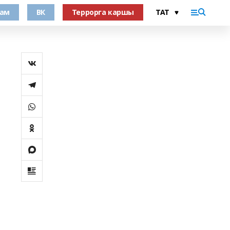
рам
ВК
Террорга каршы