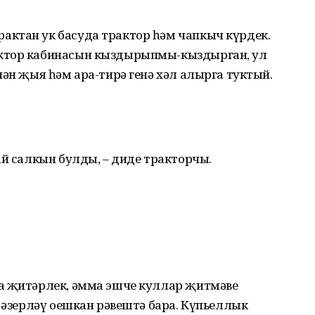
ктан ук басуда трактор һәм чапкыч күрдек.
ктор кабинасын кыздырыпмы-кыздырган, ул
чән җыя һәм ара-тирә генә хәл алырга туктый.
ай салкын булды, – диде тракторчы.
а җитәрлек, әмма эшче куллар җитмәве
ы әзерләү оешкан рәвештә бара. Күпьеллык