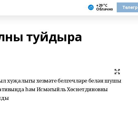
+29 °С
Телег
Облачно
елны туйдыра
выл хуҗалыгы хезмәте белгечләре белән шушы
ативында һәм Исмәгыйль Хөснетдиновның
лды