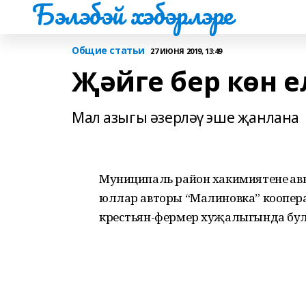
Бэлэбэй хэбэрлэре
Общие статьи
27 ИЮНЯ 2019, 13:49
Җәйге бер көн 
Мал азыгы әзерләү эше җанлана
Муниципаль район хакимиятенең а
юллар авторы “Малиновка” коопер
крестьян-фермер хуҗалыгында бу