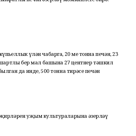
үпьеллык үлән чабарга, 20 мең тонна печән, 23
бу шартлы бер мал башына 27 центнер тәшкил
былган да инде, 500 тонна тирәсе печән
р җирләрен уҗым культураларына әзерләү