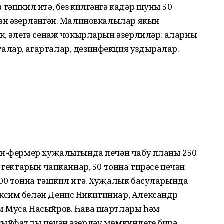
тәшкил итә, без килгәнгә кадәр шуның 50
чән әзерләнгән. Малиновкалылар якын
к, әлегә сенаж чокырларын әзерлиләр: аларны
лар, агарталар, дезинфекция уздыралар.
ян-фермер хуҗалыгында печән чабу планы 250
 гектарын чапканнар, 50 тонна тирәсе печән
200 тонна тәшкил итә. Хуҗалык басуларында
ксим белән Денис Никитиннар, Александр
м Муса Насыйров. Һава шартлары һәм
сыйфатлы печән әзерләү мөмкинлеге бирә.