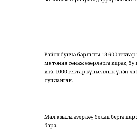
Район бунча барлыгы 13 600 гектар к
мең тонна сенаж әзерләргә кирәк, 
итә. 1000 гектар күпьеллык үлән ча
тупланган.
Мал азыгы әзерләү белән бергә па
бара.