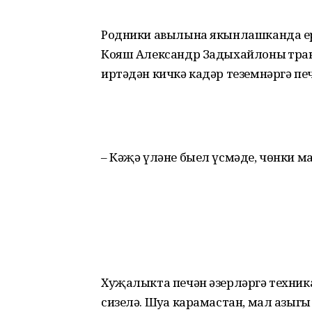
Родники авылына якынлашканда ера
Кояш Александр Задыхайлоның тра
иртәдән кичкә кадәр теземнәргә пе
– Кәҗә үләне быел үсмәде, чөнки м
Хуҗалыкта печән әзерләргә техник
сизелә. Шуңа карамастан, мал азыг