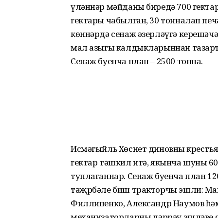
үләннәр мәйданы биредә 700 гектар 
гектары чабылган, 30 тонналап пе
көннәрдә сенаж әзерләүгә керешәчә
мал азыгы калдыкларыннан тазарта
Сенаж буенча план – 2500 тонна.
Исмәгыйль Хөснет диновның кресть
гектар тәшкил итә, якынча шуның 60
туплаганнар. Сенаж буенча план 1
тәҗрбәле биш тракторчы эшли: Ма
Филлипенко, Александр Наумов һә
механизаторларның дәррәү эшләве 