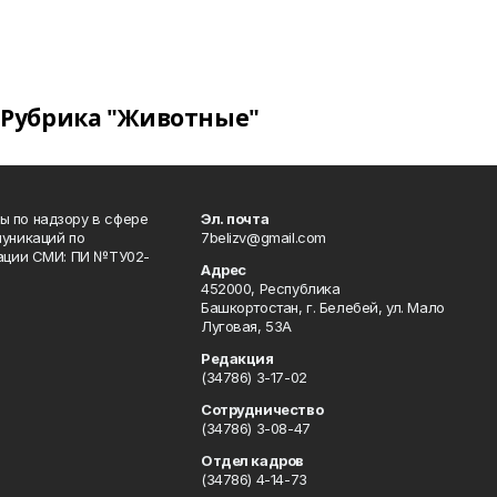
Рубрика "Животные"
 по надзору в сфере
Эл. почта
уникаций по
7belizv@gmail.com
рации СМИ: ПИ №ТУ02-
Адрес
452000, Республика
Башкортостан, г. Белебей, ул. Мало
Луговая, 53А
Редакция
(34786) 3-17-02
Сотрудничество
(34786) 3-08-47
Отдел кадров
(34786) 4-14-73