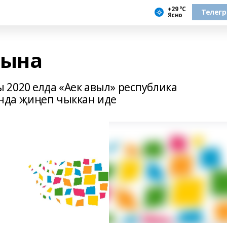
+29 °С
Телег
Ясно
кына
2020 елда «Аек авыл» республика
нда җиңеп чыккан иде