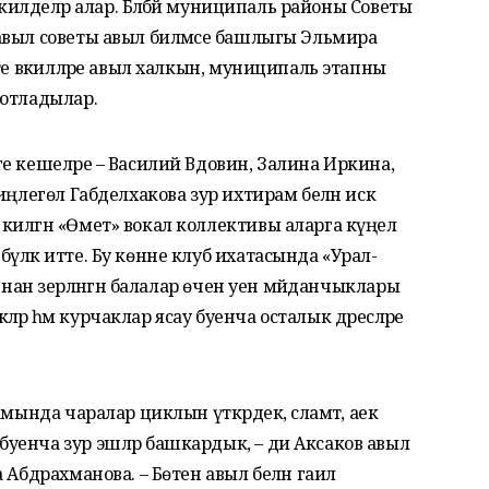
 килделәр алар. Бәләбәй муниципаль районы Советы
выл советы авыл биләмәсе башлыгы Эльмира
те вәкилләре авыл халкын, муниципаль этапны
котладылар.
е кешеләре – Василий Вдовин, Залина Иркина,
ңлегөл Габделхакова зур ихтирам белән искә
килгән «Өмет» вокал коллективы аларга күңел
үләк итте. Бу көнне клуб ихатасында «Урал-
ннан әзерләнгән балалар өчен уен мәйданчыклары
кәләр һәм курчаклар ясау буенча осталык дәресләре
мында чаралар циклын үткәрдек, сәламәт, аек
уенча зур эшләр башкардык, – ди Аксаков авыл
Абдрахманова. – Бөтен авыл белән гаилә