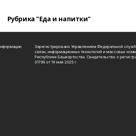
Рубрика "Еда и напитки"
 информации
Зарегистрировано Управлением Федеральной службы
связи, информационных технологий и массовых комм
Республике Башкортостан. Свидетельство о регист
01799 от 19 мая 2025 г.