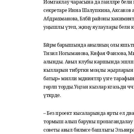
Йомгаклау чарасына да гаиләләре белән
секретаре Инна Шалупкина, Аксаков а
Абдрахманова, Бәләбәй районы хакимия
уңышлы үтеп, җиңү яулаулары белән 
Бәйрәм барышында авылның олы яшьтәг
Тәнзилә Ногыманова, Кифая Фаизова, Ми
алынды. Авыл клубы каршында эшләп 
кылларын тибрәткән моңлы җырларын б
батыр» милли мәдәниятләр үзәге тарафы
гөрләп торды.Уңган кызлар кәгазьдән чәч
үткәрде.
– Без проект кысаларында ярты ел дәва
тормыш алып баруны пропагандалау б
советы авыл биләмәсе башлыгы Эльвира 