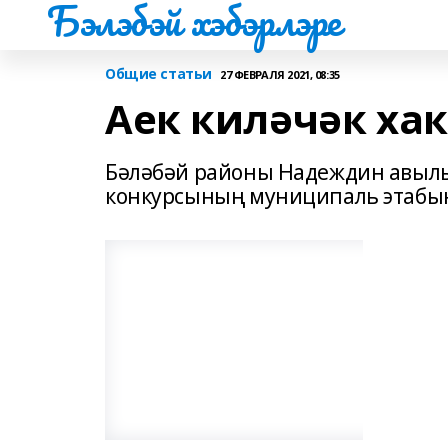
Бэлэбэй хэбэрлэре
Общие статьи
27 ФЕВРАЛЯ 2021, 08:35
Аек киләчәк ха
Бәләбәй районы Надеждин авылы 
конкурсының муниципаль этабы