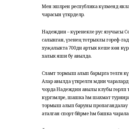
Менә эшләрен республика күләмендә як
чарасын үткәрделәр.
Надеждин – күренекле рус язучысы Сер
салынган, үзенең тотрыклы гореф-гадә
хуҗалыкта 700дән артык кеше көн күрә. 
халык яши бу авылда.
Сәламәт тормыш алып барырга теләгән к
Алар авылда үткәрелгән мәдәни чарала
чорда Надеждин авылы клубы гөрләп т
күргәзмәләре, шашка һәм шахмат турнир
тормыш алып баруны пропагандалау б
аталган спорт бәйрәме һәм башка чара