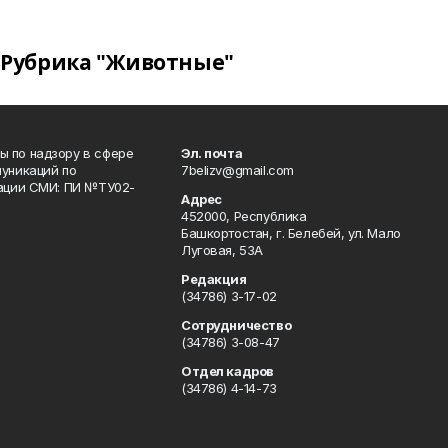
Рубрика "Животные"
 по надзору в сфере
Эл. почта
уникаций по
7belizv@gmail.com
рации СМИ: ПИ №ТУ02-
Адрес
452000, Республика
Башкортостан, г. Белебей, ул. Мало
Луговая, 53А
Редакция
(34786) 3-17-02
Сотрудничество
(34786) 3-08-47
Отдел кадров
(34786) 4-14-73