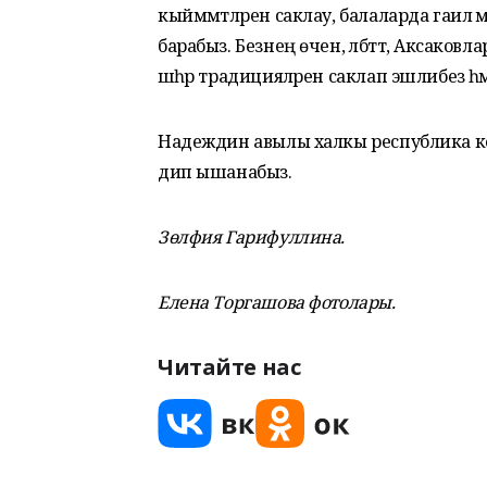
кыйммәтләрен саклау, балаларда гаилә мө
барабыз. Безнең өчен, әлбәттә, Аксаковл
шәһәр традицияләрен саклап эшлибез һә
Надеждин авылы халкы республика ко
дип ышанабыз.
Зөлфия Гарифуллина.
Елена Торгашова фотолары.
Читайте нас