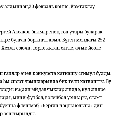
лау алдыннан,20 февраль көнне, йомгаклау
гей Аксаков биләмәләренең төп утары буларак
тләре булган борынгы авыл. Бүген мондагы 252
Хезмәт сөючән, төрле яктан сәләтле, ачык йөзле
үп гаиләләр өчен конкурста катнашу стимул булды.
рда һәм спорт ярышларында бик теләп катнашты. Бу
орды: иҗади мәйданчыклар эшләде, кул эшләре
лары, мини-футбол, волейбол уеннары, сәламәт
уенча флешмоб, «Бергәләп чаңгы юлына» дип
лар оештырылды.