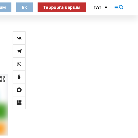
рам
ВК
Террорга каршы