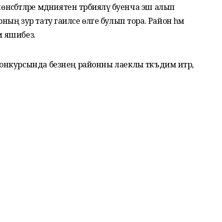
нәсәбәтләре мәдәниятен тәрбияләү буенча эш алып
арның зур тату гаиләсе өлге булып тора. Район һәм
м яшибез.
нкурсында безнең районны лаеклы тәкъдим итәр,