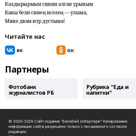
Калдырырмын синнән алган урыным
Каны белән синең нәселең — улыма,
Мине дәвам итәр дустыма!
Читайте нас
Партнеры
Фотобанк
Рубрика "Еда и
журналистов РБ
напитки"
© 2020-2026 Сайт издания "Белебей хэбэрлэре" Копирование
информации сайта разрешено только с письменного согласия
редакции