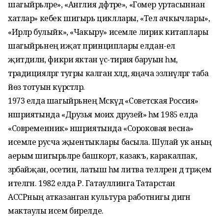
шагыйрьләре», «Англия дәфтәре», «Гомер уртасыннан
хатлар» кебек шигырь цикллары, «Тел ачкычлары»,
«Ирләр булыйк», «Чакыру» исемле лирик китаплары
шагыйрьнең иҗат принциплары елдан-ел
җитдиләнә, фикри яктан үсә-тирәнәя баруын һәм,
традицияләргә тугры калган хәлдә, яңача эзләнүләргә таба
йөз тотуын күрсәтәләр.
1973 елда шагыйрьнең Мәскәүдә «Советская Россия»
нәшриятында «Друзья моих друзей» һәм 1985 елда
«Современник» нәшриятында «Сороковая весна»
исемле русча җыентыклары басыла. Шулай ук аның
аерым шигырьләре башкорт, казакъ, каракалпак,
әзәрбайҗан, осетин, латыш һәм литва телләренә дә тәрҗемә
ителгән. 1982 елда Р. Гатауллинга Татарстан
АССРның атказанган культура работнигы дигән
мактаулы исем бирелде.