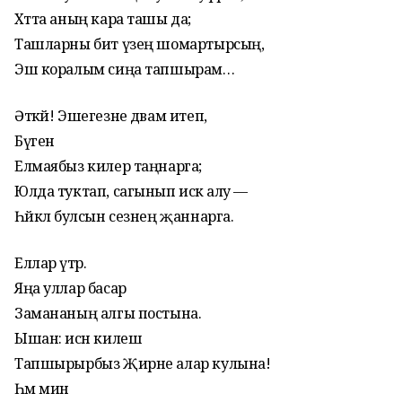
Хәтта аның кара ташы да;
Ташларны бит үзең шомартырсың,
Эш коралым сиңа тапшырам…
Әткәй! Эшегезне дәвам итеп,
Бүген
Елмаябыз килер таңнарга;
Юлда туктап, сагынып искә алу —
Һәйкәл булсын сезнең җаннарга.
Еллар үтәр.
Яңа уллар басар
Замананың алгы постына.
Ышан: исән килеш
Тапшырырбыз Җирне алар кулына!
Һәм мин