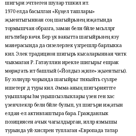
шигъри эчтәлеген шулар тәшкил итә.
1970 елда басылган «Күңел ташлары»
җыентыгыннан соң шагыйрьнең иҗатында
тормышчан образга, заман белән бәйле мәсьәләләргә
игътибар көчәя. Бер үк вакытта шагыйрьнең язу
манерасында да сизелерлек үзгәрешләр барлыкка
килә. Элек традицион шигырь кысаларыннан читкә
чыкмаган Р. Гатауллин ирекле шигырьгә ешрак
мөрәҗәгать итә башлый («Йолдыз җиле» җыентыгы).
Бу эзләнүләр чорында шагыйрьгә тәнкыйть сүзләре
ишетергә дә туры килә. Әмма аның шигърияттәге
уңышлары һәм уңышсызлыклары үзенә генә хас
үзенчәлекләр белән бәйле булып, ул шигъри иҗатын
елдан-ел активлаштыра бара. Гражданлык
позициясен ачык чагылдырган, илләр язмышы
турында уй-хисләрен туплаган «Европада татар