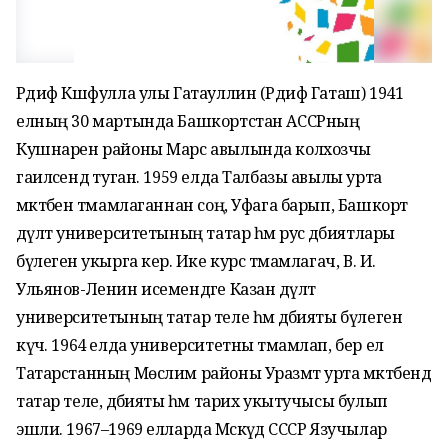
Рәдиф Кәшфулла улы Гатауллин (Рәдиф Гаташ) 1941
елның 30 мартында Башкортстан АССРның
Кушнарен районы Марс авылында колхозчы
гаиләсендә туган. 1959 елда Талбазы авылы урта
мәктәбен тәмамлаганнан соң, Уфага барып, Башкорт
дәүләт университетының татар һәм рус әдәбиятлары
бүлегенә укырга керә. Ике курс тәмамлагач, В. И.
Ульянов-Ленин исемендәге Казан дәүләт
университетының татар теле һәм әдәбияты бүлегенә
күчә. 1964 елда университетны тәмамлап, бер ел
Татарстанның Мөслим районы Уразмәт урта мәктәбендә
татар теле, әдәбияты һәм тарих укытучысы булып
эшли. 1967–1969 елларда Мәскәүдә СССР Язучылар