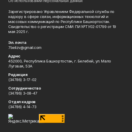
Об использовании персональных данных
Зарегистрировано Управлением Федеральной службы по
надзору в сфере связи, информационных технологий и
массовых коммуникаций по Республике Башкортостан.
Свидетельство о регистрации СМИ: ПИ №ТУ02-01799 от 19
мая 2025 г.
Эл. почта
7belizv@gmail.com
Адрес
452000, Республика Башкортостан, г. Белебей, ул. Мало
Луговая, 53А
Редакция
(34786) 3-17-02
Сотрудничество
(34786) 3-08-47
Отдел кадров
(34786) 4-14-73