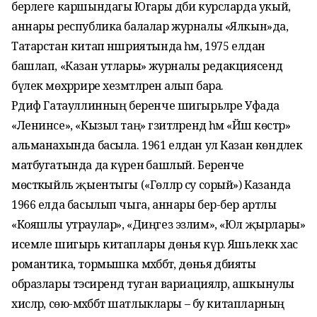
берлеге каршындагы Югары әдәби курсларда укый,
аннары республика балалар журналы «Ялкын»да,
Татарстан китап нәшриятында һәм, 1975 елдан
башлап, «Казан утлары» журналы редакциясендә
бүлек мөхәррире хезмәтләрен алып бара.
Рәдиф Гатауллинның беренче шигырьләре Уфада
«Ленинсе», «Кызыл таң» гәзитләрендә һәм «Йәш көстәр»
альманахында басыла. 1961 елдан ул Казан көндәлек
матбугатында да күренә башлый. Беренче
мөстәкыйль җыентыгы («Гөлләр су сорый») Казанда
1966 елда басылып чыга, аннары бер-бер артлы
«Кояшлы утраулар», «Диңгез эзлим», «Юл җырлары»
исемле шигырь китаплары дөнья күрә. Яшьлеккә хас
романтика, тормышка мәхәббәт, дөнья әдәбияты
образлары тәэсирендә туган вариацияләр, ашкынулы
хисләр, сөю-мәхәббәт шатлыклары – бу китапларның