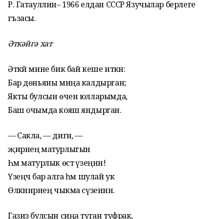
Р. Гатауллин– 1966 елдан СССР Язучылар берлеге
әгъзасы.
Әткәйгә хат
Әткәй мине бик бай кеше иткән:
Бар дөньяны миңа калдырган;
Якты булсын өчен юлларымда,
Баш очымда кояш яндырган.
— Сакла, — дигән, —
җирнең матурлыгын
Һәм матурлык өстә үзеңнән!
Үзеңчә бар алга һәм шулай ук
Өлкәннәрнең чыкма сүзеннән.
Газиз булсын сиңа туган туфрак,