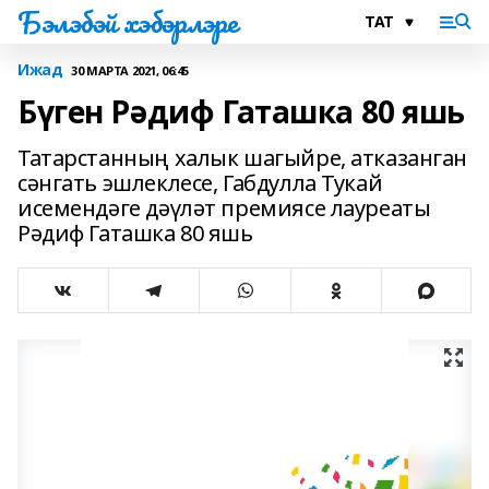
Бэлэбэй хэбэрлэре
Ижад
30 МАРТА 2021, 06:45
Бүген Рәдиф Гаташка 80 яшь
Татарстанның халык шагыйре, атказанган
сәнгать эшлеклесе, Габдулла Тукай
исемендәге дәүләт премиясе лауреаты
Рәдиф Гаташка 80 яшь