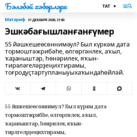
Бэлэбэй хэбэрлэре
Мәғариф
31 ДЕКАБРЯ 2020, 21:00
Эшкәбағышланғанғүмер
55 йәшкешеөсөннимәул? Был күркәм дата
тормоштәжрибәһе, өлгөргәнлек, аҡыл,
ҡаҙаныштар, һөнәрилек, яҡын-
тирәләгеләрҙеңихтирамы,
тоғродуҫтартупланыуыхаҡындаһөйләй.
55 йәшкешеөсөннимәул? Был күркәм дата
тормоштәжрибәһе, өлгөргәнлек, аҡыл,
ҡаҙаныштар, һөнәрилек, яҡын-
тирәләгеләрҙеңихтирамы,