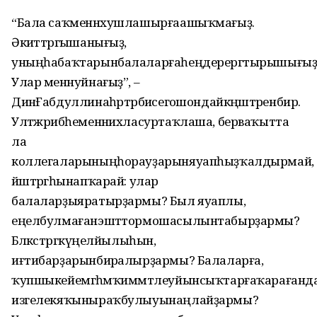
“Бала саҡменәнхушлашырғаашыҡмағыҙ.
Әкиәттәргәышанығыҙ,
уныңһабаҡтарынбалаларғаһеңдерергәтырышығыҙ
Улар менәнуйнағыҙ”, –
ДинәҒабдуллинаһәртәрбиәсегәошондайкәңәштәренбирә.
Ултәжрибәһеменәнихласуртаҡлаша, берваҡытта
ла
коллегаларыныңһорауҙарыняуапһыҙҡалдырмай,
йәштәргәһынапҡарай: улар
балаларҙыяратырҙармы? Был яуаплы,
еңелбулмағанэштәтормошасылынтабырҙармы?
Бәләкәстәргәкүңелйылыһын,
иғтибарҙарынбирәалырҙармы? Балаларға,
ҡупшыкейемгәһәмҡиммәтлеуйынсыҡтарғаҡарағанда
изгелекяҡыныраҡбулыуынаңлайҙармы?