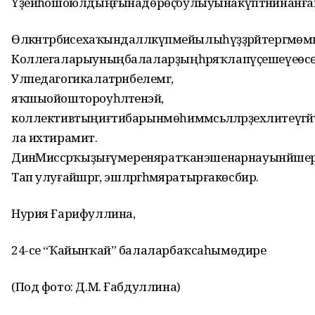
Үҙеиһәошоюлдыңғынадөрөҫбулыуынакүптәнинанға
Өлкәнтәрбиәсехаҡындаәлләкүпмейылыһүҙҙәрәйтергәмөм
Коллегаларыуныңбалаларҙыңһәряҡлапүҫешеүеөс
Улпедагогикалатәрәнбелемгә,
яҡшыойоштороуһәләтенәэйә,
коллективтыңиғтибарынмөһиммәсьәләләрҙехәлитеүгәй
ла ихтирамитә.
ДинәМиәссәрҡыҙығүмереняратҡанэшенәарнауынйәшер
Тап улуғайәшәргә, эшләргәһәмяратырғакөсбирә.
Нурия Ғарифуллина,
24-се “Ҡайынҡай” балаларбаҡсаһымөдире
(Под фото: Д.М. Ғабдуллина)