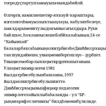
тоғродуҫтартупланыуыхаҡындаһөйләй.
Өлгөргән, камилкешетирә-яҡҡауй-ҡараштары,
изгелектеһәмяуызлыҡтыаңлауы, ҡабулитәбелеүе,
хыялдарыменәнтулыдонъянысағылдыра. Рухи
бай шәхес, һоҡланғыскешеБәләбәйҡалаһының 24-се
“Ҡайынҡай”
балаларбаҡсаһыныңөлкәнтәрбиәсеһеДинәМиәссәрҡыҙ
тап шундайкеше, уныңменәнбергәэшләүе – ҙурбәхет.
Уныңисемебарлыҡхеҙмәткәрҙәргәяҡшытаныш.
Улхеҙмәтэшмәкәрлеген 1981
йылдатәрбиәсебулыпбашланы, 1997
йылдаөлкәнтәрбиәсебулыпкитте.
ДинәМиәссәрҡыҙыныңфиҙакәр педагогик
эшмәкәрлегелайыҡлыбаһаланды – ул “БР-
ҙыңмәғарифотличнигы” билдәһеменәнбүләкләнде.