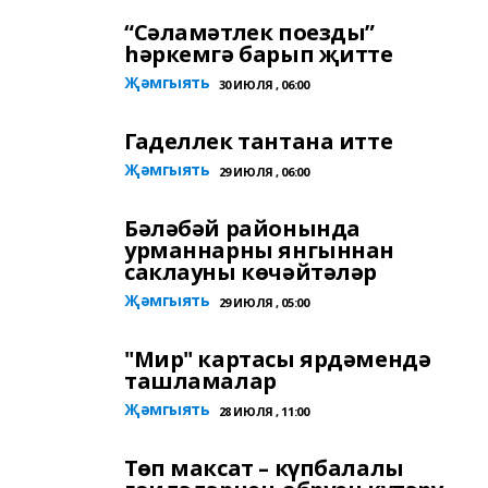
“Сәламәтлек поезды”
һәркемгә барып җитте
Җәмгыять
30 ИЮЛЯ , 06:00
Гаделлек тантана итте
Җәмгыять
29 ИЮЛЯ , 06:00
Бәләбәй районында
урманнарны янгыннан
саклауны көчәйтәләр
Җәмгыять
29 ИЮЛЯ , 05:00
"Мир" картасы ярдәмендә
ташламалар
Җәмгыять
28 ИЮЛЯ , 11:00
Төп максат – күпбалалы