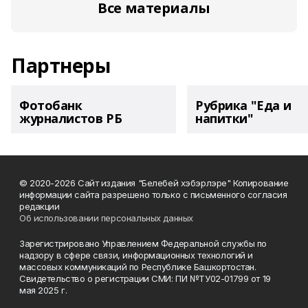
Все материалы
Партнеры
Фотобанк
Рубрика "Еда и
журналистов РБ
напитки"
© 2020-2026 Сайт издания "Белебей хэбэрлэре" Копирование
информации сайта разрешено только с письменного согласия
редакции
Об использовании персональных данных
Зарегистрировано Управлением Федеральной службы по
надзору в сфере связи, информационных технологий и
массовых коммуникаций по Республике Башкортостан.
Свидетельство о регистрации СМИ: ПИ №ТУ02-01799 от 19
мая 2025 г.