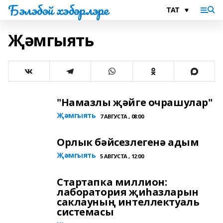
Бэлэбэй хэбэрлэре
Җәмгыять
"Намазлы җәйге очрашулар"
Җәмгыять
7 АВГУСТА , 08:00
Орлык бәйсезлегенә адым
Җәмгыять
5 АВГУСТА , 12:00
Стартапка миллион:
лаборатория җиһазларын
саклауның интеллектуаль
системасы