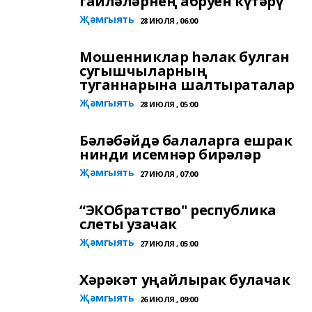
гаиләләрнең абруен күтәрү
Җәмгыять
28 ИЮЛЯ , 06:00
Мошенниклар һәлак булган
сугышчыларның
туганнарына шалтыраталар
Җәмгыять
28 ИЮЛЯ , 05:00
Бәләбәйдә балаларга ешрак
нинди исемнәр бирәләр
Җәмгыять
27 ИЮЛЯ , 07:00
“ЭКОбратство" республика
слеты узачак
Җәмгыять
27 ИЮЛЯ , 05:00
Хәрәкәт уңайлырак булачак
Җәмгыять
26 ИЮЛЯ , 09:00