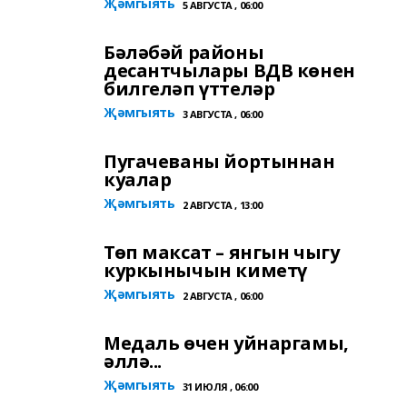
Җәмгыять
5 АВГУСТА , 06:00
Бәләбәй районы
десантчылары ВДВ көнен
билгеләп үттеләр
Җәмгыять
3 АВГУСТА , 06:00
Пугачеваны йортыннан
куалар
Җәмгыять
2 АВГУСТА , 13:00
Төп максат – янгын чыгу
куркынычын киметү
Җәмгыять
2 АВГУСТА , 06:00
Медаль өчен уйнаргамы,
әллә...
Җәмгыять
31 ИЮЛЯ , 06:00