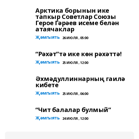
Арктика борынын ике
тапкыр Советлар Союзы
Герое Гәрәев исеме белән
атаячаклар
Җәмгыять
26 ИЮЛЯ , 05:00
“Рәхәт”тә ике көн рәхәттә!
Җәмгыять
25 ИЮЛЯ , 12:00
Әхмәдуллиннарның гаилә
кибете
Җәмгыять
25 ИЮЛЯ , 06:00
“Чит балалар булмый”
Җәмгыять
24 ИЮЛЯ , 12:00