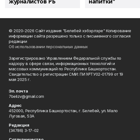
журналистов РБ
напитки"
© 2020-2026 Сайт издания "Белебей хэбэрлэре" Копирование
информации сайта разрешено только с письменного согласия
редакции
Об использовании персональных данных
Зарегистрировано Управлением Федеральной службы по
надзору в сфере связи, информационных технологий и
массовых коммуникаций по Республике Башкортостан.
Свидетельство о регистрации СМИ: ПИ №ТУ02-01799 от 19
мая 2025 г.
Эл. почта
7belizv@gmail.com
Адрес
452000, Республика Башкортостан, г. Белебей, ул. Мало
Луговая, 53А
Редакция
(34786) 3-17-02
Сотрудничество