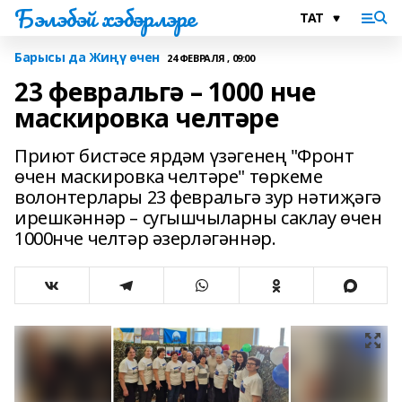
Бэлэбэй хэбэрлэре
Барысы да Жиңү өчен
24 ФЕВРАЛЯ , 09:00
23 февральгә – 1000 нче
маскировка челтәре
Приют бистәсе ярдәм үзәгенең "Фронт
өчен маскировка челтәре" төркеме
волонтерлары 23 февральгә зур нәтиҗәгә
ирешкәннәр – сугышчыларны саклау өчен
1000нче челтәр әзерләгәннәр.