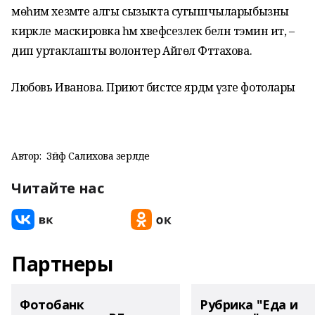
мөһим хезмәте алгы сызыкта сугышчыларыбызны
кирәкле маскировка һәм хәвефсезлек белән тәэмин итә, –
дип уртаклашты волонтер Айгөл Фәттахова.
Любовь Иванова. Приют бистәсе ярдәм үзәге фотолары
Автор:
Зәйфә Салихова әзерләде
Читайте нас
Партнеры
Фотобанк
Рубрика "Еда и