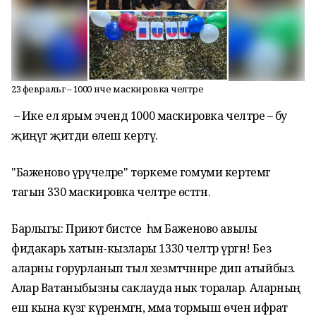
23 февральгә – 1000 нче маскировка челтәре
– Ике ел ярым эчендә 1000 маскировка челтәре – бу
җиңүгә җитди өлеш кертү.
"Баженово үрүчеләре" төркеме гомуми кертемгә
тагын 330 маскировка челтәре өстәгән.
Барлыгы: Приют бистәсе һәм Баженово авылы
фидакарь хатын-кызлары 1330 челтәр үргән! Без
аларны горурланып тыл хезмәтчәннәре дип атыйбыз.
Алар Ватаныбызны саклауда нык торалар. Аларның
еш кына күзгә күренмәгән, әмма тормыш өчен ифрат