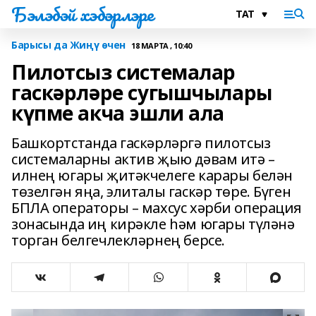
Бэлэбэй хэбэрлэре
Барысы да Жиңү өчен
18 МАРТА , 10:40
Пилотсыз системалар
гаскәрләре сугышчылары
күпме акча эшли ала
Башкортстанда гаскәрләргә пилотсыз
системаларны актив җыю дәвам итә –
илнең югары җитәкчелеге карары белән
төзелгән яңа, элиталы гаскәр төре. Бүген
БПЛА операторы – махсус хәрби операция
зонасында иң кирәкле һәм югары түләнә
торган белгечлекләрнең берсе.