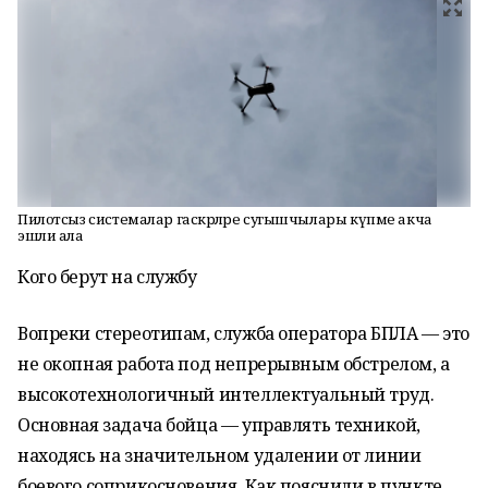
Пилотсыз системалар гаскәрләре сугышчылары күпме акча
эшли ала
Кого берут на службу
Вопреки стереотипам, служба оператора БПЛА — это
не окопная работа под непрерывным обстрелом, а
высокотехнологичный интеллектуальный труд.
Основная задача бойца — управлять техникой,
находясь на значительном удалении от линии
боевого соприкосновения. Как пояснили в пункте