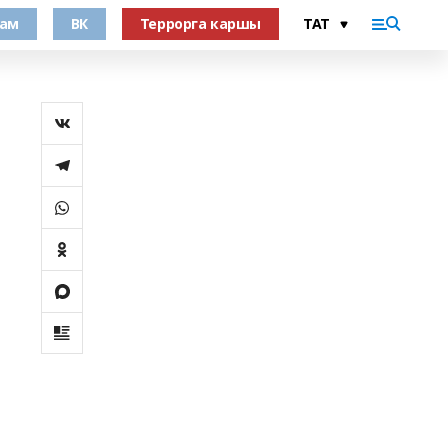
рам
ВК
Террорга каршы
ы