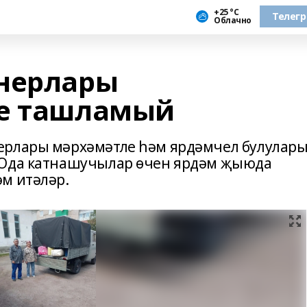
+25 °С
Телег
Облачно
онерлары
не ташламый
ерлары мәрхәмәтле һәм ярдәмчел булулар
ХОда катнашучылар өчен ярдәм җыюда
м итәләр.