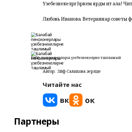
Үзебезнекеләргә һәркем ярдәм итә ала! Чи
Любовь Иванова. Ветераннар советы 
Бәләбәй пенсионерлары үзебезнекеләрне ташламый
Автор:
Зәйфә Салихова әзерләде
Читайте нас
Партнеры