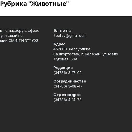
Рубрика "Животные"
 по надзору в сфере
Эл. почта
уникаций по
7belizv@gmail.com
рации СМИ: ПИ №ТУ02-
Адрес
452000, Республика
Башкортостан, г. Белебей, ул. Мало
Луговая, 53А
Редакция
(34786) 3-17-02
Сотрудничество
(34786) 3-08-47
Отдел кадров
(34786) 4-14-73