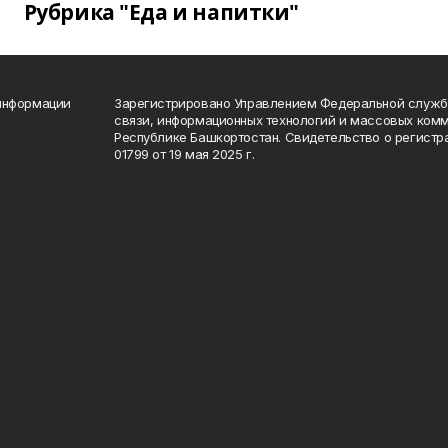
Рубрика "Еда и напитки"
 информации
Зарегистрировано Управлением Федеральной службы
связи, информационных технологий и массовых комм
Республике Башкортостан. Свидетельство о регист
01799 от 19 мая 2025 г.