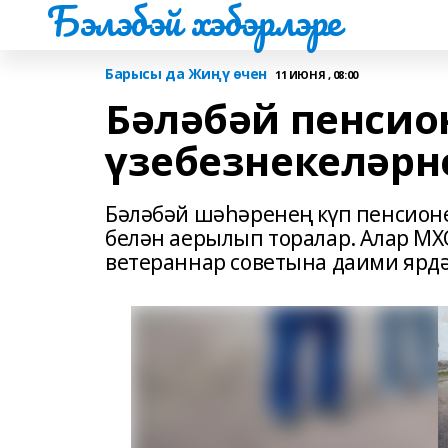
Бэлэбэй хэбэрлэре
Барысы да Жиңү өчен
11 ИЮНЯ , 08:00
Бәләбәй пенси
үзебезнекеләр
Бәләбәй шәһәренең күп пенсион
белән аерылып торалар. Алар М
ветераннар советына даими ярдә