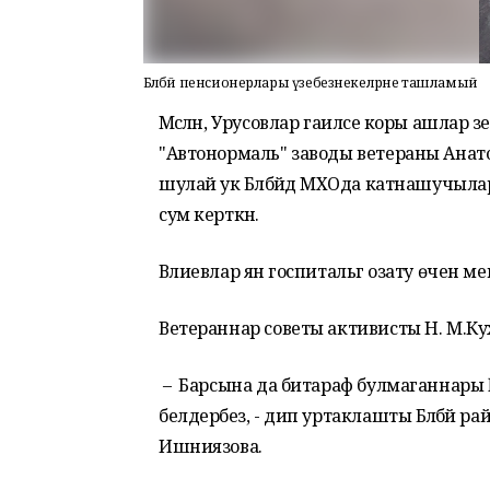
Бәләбәй пенсионерлары үзебезнекеләрне ташламый
Мәсәлән, Урусовлар гаиләсе коры ашлар әзер
"Автонормаль" заводы ветераны Анато
шулай ук Бәләбәйдә МХОда катнашучылар
сум керткән.
Вәлиевлар янә госпитальгә озату өчен ме
Ветераннар советы активисты Н. М.Кух
– Барсына да битараф булмаганнары һ
белдерәбез, - дип уртаклашты Бәләбәй р
Ишниязова.