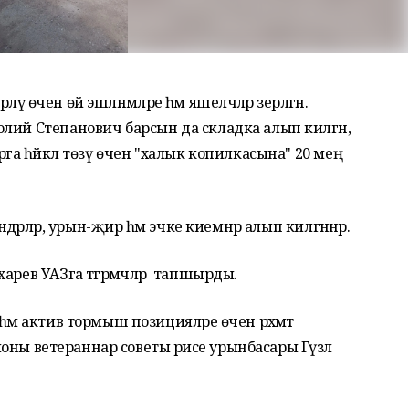
ләү өчен өй эшләнмәләре һәм яшелчәләр әзерләгән.
лий Степанович барсын да складка алып килгән,
га һәйкәл төзү өчен "халык копилкасына" 20 мең
ндәрләр, урын-җир һәм эчке киемнәр алып килгәннәр.
арев УАЗга тәгәрмәчләр тапшырды.
әм актив тормыш позицияләре өчен рәхмәт
айоны ветераннар советы рәисе урынбасары Гүзәл