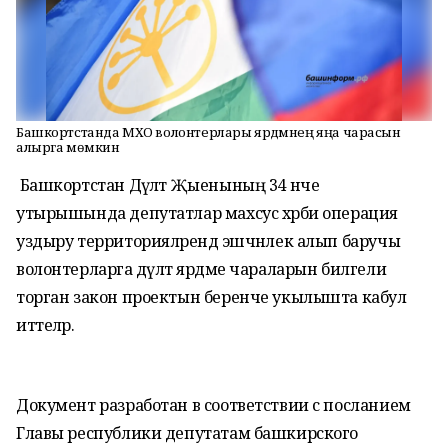
Башкортстанда МХО волонтерлары ярдәмнең яңа чарасын
алырга мөмкин
Башкортстан Дәүләт Җыенының 34 нче
утырышында депутатлар махсус хәрби операция
уздыру территорияләрендә эшчәнлек алып баручы
волонтерларга дәүләт ярдәме чараларын билгели
торган закон проектын беренче укылышта кабул
иттеләр.
Документ разработан в соответствии с посланием
Главы республики депутатам башкирского