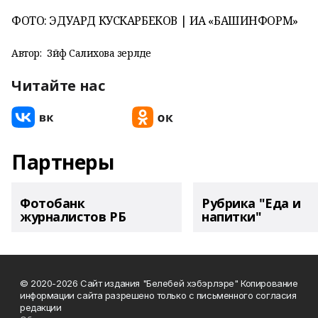
ФОТО: ЭДУАРД КУСКАРБЕКОВ | ИА «БАШИНФОРМ»
Автор:
Зәйфә Салихова әзерләде
Читайте нас
Партнеры
Фотобанк
Рубрика "Еда и
журналистов РБ
напитки"
© 2020-2026 Сайт издания "Белебей хэбэрлэре" Копирование
информации сайта разрешено только с письменного согласия
редакции