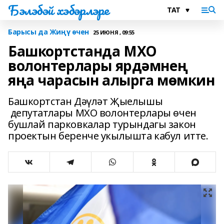
Бэлэбэй хэбэрлэре
Барысы да Жиңү өчен
25 ИЮНЯ , 09:55
Башкортстанда МХО
волонтерлары ярдәмнең
яңа чарасын алырга мөмкин
Башкортстан Дәүләт Җыелышы
депутатлары МХО волонтерлары өчен
бушлай парковкалар турындагы закон
проектын беренче укылышта кабул итте.