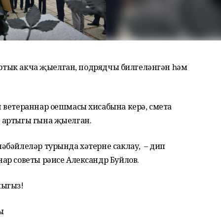
артык акча җыелган, подрядчы билгеләнгән һәм
 ветераннар оешмасы хисабына керә, смета
 артыгы гына җыелган.
әбәйлеләр турында хәтерне саклау, – дип
ар советы рәисе Александр Буйлов.
лыгыз!
ы