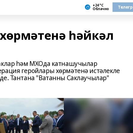
+24 °С
Телег
Облачно
хөрмәтенә һәйкәл
наклар һәм МХОда катнашучылар
ерация геройлары хөрмәтенә истәлекле
де. Тантана "Ватанны Саклаучылар"