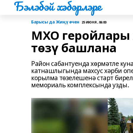
Бэлэбэй хэбэрлэре
Барысы да Жиңү өчен
25 ИЮНЯ , 06:00
МХО геройлары 
төзү башлана
Район сабантуенда хөрмәтле ку
катнашлыгында махсус хәрби оп
корылма төзелешенә старт бирел
мемориаль комплексында узды.