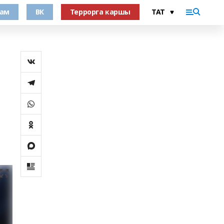
рам
ВК
Террорга каршы