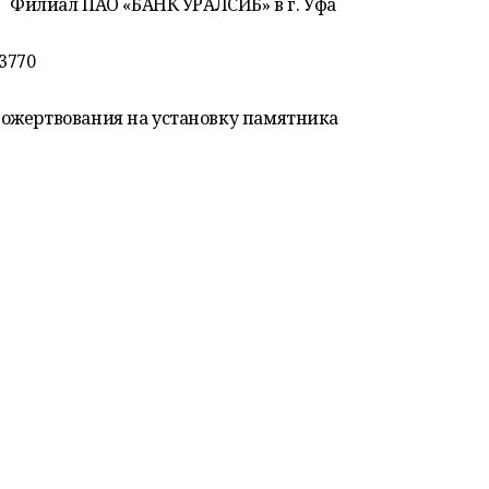
4 Филиал ПАО «БАНК УРАЛСИБ» в г. Уфа
3770
ожертвования на установку памятника