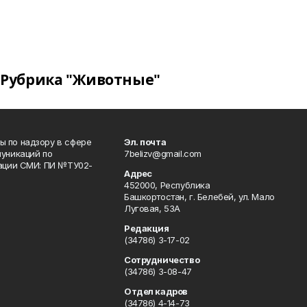
Рубрика "Животные"
 по надзору в сфере
Эл. почта
уникаций по
7belizv@gmail.com
рации СМИ: ПИ №ТУ02-
Адрес
452000, Республика
Башкортостан, г. Белебей, ул. Мало
Луговая, 53А
Редакция
(34786) 3-17-02
Сотрудничество
(34786) 3-08-47
Отдел кадров
(34786) 4-14-73