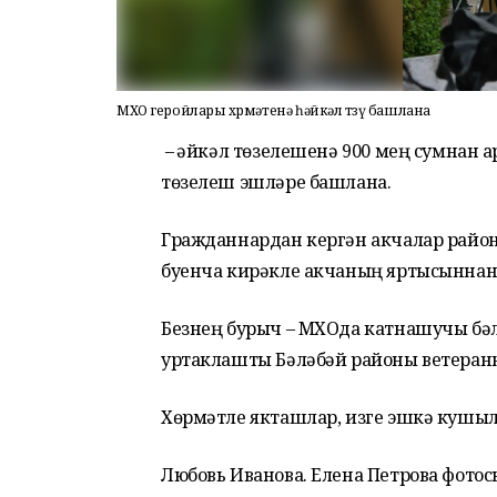
МХО геройлары хөрмәтенә һәйкәл төзү башлана
– Һәйкәл төзелешенә 900 мең сумнан 
төзелеш эшләре башлана.
Гражданнардан кергән акчалар район
буенча кирәкле акчаның яртысыннан
Безнең бурыч – МХОда катнашучы бәл
уртаклашты Бәләбәй районы ветеранн
Хөрмәтле якташлар, изге эшкә кушы
Любовь Иванова. Елена Петрова фотос