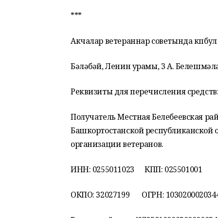
***
Акчалар ветераннар советында кпбул 
Бәләбәй, Ленин урамы, 3 А. Белешмәләр
Реквизиты для перечисления средств
Получатель Местная Белебеевская ра
Башкортостанской республиканской 
организации ветеранов.
ИНН: 0255011023 КПП: 025501001
ОКПО: 32027199 ОГРН: 103020002034