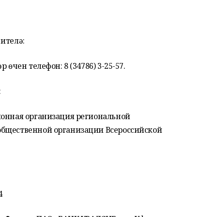
ителә:
 өчен телефон: 8 (34786) 3-25-57.
:
йонная организация региональной
общественной организации Всероссийской
4