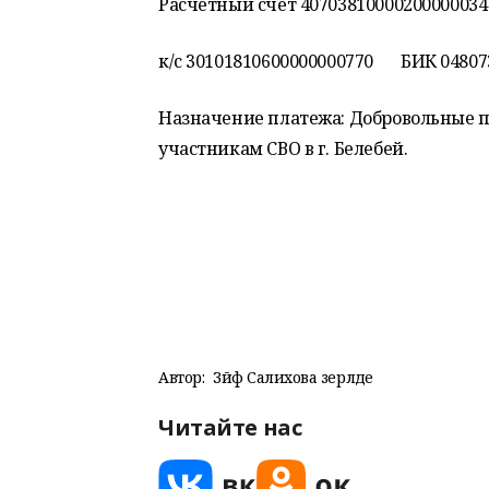
Расчетный счет 4070381000020000003
к/с 30101810600000000770 БИК 04807
Назначение платежа: Добровольные п
участникам СВО в г. Белебей.
Автор:
Зәйфә Салихова әзерләде
Читайте нас