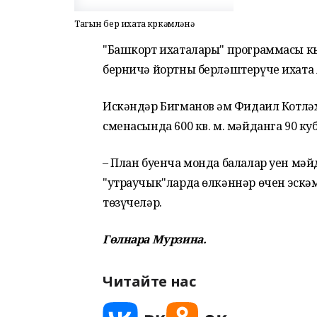
Тагын бер ихата күркәмләнә
"Башкорт ихаталары" программасы к
берничә йортны берләштерүче ихата 
Искәндәр Бигманов һәм Фидаил Котлә
сменасында 600 кв. м. мәйданга 90 ку
– План буенча монда балалар уен мәй
"утраучык"ларда өлкәннәр өчен эскә
төзүчеләр.
Гөлнара Мурзина.
Читайте нас