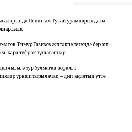
ысаларында Ленин һәм Тукай урамнарындагы
яңартыла.
хмәтов Тимур Газизов җитәкчелегендә бер эш
б.м. кара туфрак түшәгәннәр.
данчыгы, ә зур булмаган асфальт
мияләр урнаштырылачак, – дип аңлатып үтте