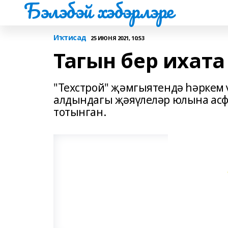
Бэлэбэй хэбэрлэре
Иҡтисад
25 ИЮНЯ 2021, 10:53
Тагын бер ихат
"Техстрой" җәмгыятендә һәркем 
алдындагы җәяүлеләр юлына асф
тотынган.