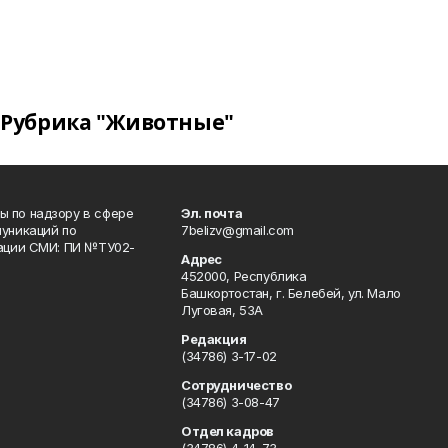
Рубрика "Животные"
 по надзору в сфере
Эл. почта
уникаций по
7belizv@gmail.com
рации СМИ: ПИ №ТУ02-
Адрес
452000, Республика
Башкортостан, г. Белебей, ул. Мало
Луговая, 53А
Редакция
(34786) 3-17-02
Сотрудничество
(34786) 3-08-47
Отдел кадров