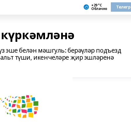
+29 °С
Телег
Облачно
а күркәмләнә
үз эше белән мәшгуль: берәүләр подъезд
альт түши, икенчеләре җир эшләренә