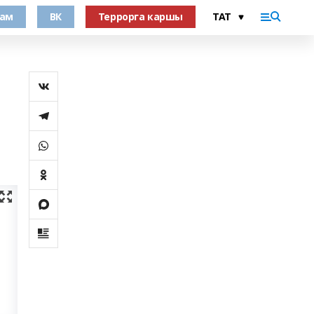
рам
ВК
Террорга каршы