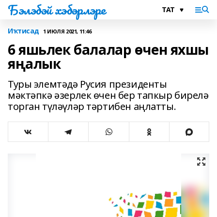
Бэлэбэй хэбэрлэре
Иҡтисад
1 ИЮЛЯ 2021, 11:46
6 яшьлек балалар өчен яхшы
яңалык
Туры элемтәдә Русия президенты
мәктәпкә әзерлек өчен бер тапкыр бирелә
торган түләүләр тәртибен аңлатты.