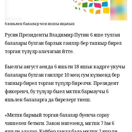
6 яшьлек балалар өчен яхшы яңалык
Русия Президенты Владимир Путин 6 яше тулган
балалары булган барлык гаиләләр бер тапкыр бирелә
торган түләүләр алачагын әйтте.
Быелгы август аенда 6 яшьтән 18 яшькә кадәрге укучы
балалары булган гаиләләргә 10 мең сум күләмендә бер
тапкыр бирелә торган түләүләр биреләчәк. Президент
фикеренчә, бу түләүләр быел мәктәпкә бармаучы 6
яшьлек балаларга да бирелергә тиеш.
«Мәктәпкә бармый торган балалар буенча сорау
чишелеп бетмәгән. Закон нигезендә, мәктәпкә 7 һәм 6
яшьтән алалар. Кайбер гаиләдә бала мәктәпкә 7 яшьтән, ә