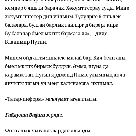
кемдер 6 яшьтән барачак. Хөкүмәттә сорау туды. Мине
хөкүмәт ишетер дип уйлыйм. Түләүләрне 6 яшьлек
балалары булган барлык гаиләләргә дә бирергә кирәк.
Бу балалар быел мәктәпкә бармаса да», – диде
Владимир Путин.
Минем өйдә алты яшьлек малай бар. Бичә белән аны
быел мәктәпкә бирмәскә булдык. Әмма, шуңа да
карамастан, Путин ярдәмендә Ильяс улымның акча
янчыгы тагын ун меңгә калынаерга ихтимал.
«Татар-информ» мәгълүмат агентлыгы.
Габдулла Вафин
әзерләде.
Фото ачык чыганаклардан алынды.