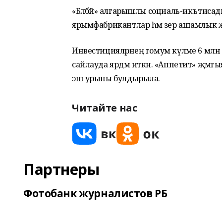
«Бәләбәй» алгарышлы социаль-икътиса
ярымфабрикантлар һәм әзер ашамлык
Инвестицияләрнең гомум күләме 6 мл
сайлауда ярдәм иткән. «Аппетит» җәмгы
эш урыны булдырыла.
Читайте нас
Партнеры
Фотобанк журналистов РБ