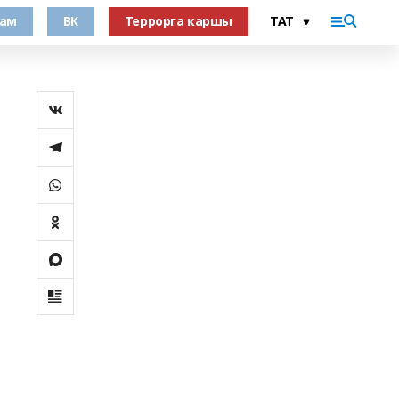
рам
ВК
Террорга каршы