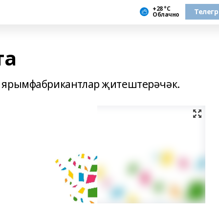
+28 °С
Телег
Облачно
та
е ярымфабрикантлар җитештерәчәк.