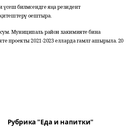
ди үсеш
биләмәсендәге яңа резидент
 җитештерү оештыра.
н сум. Муниципаль район хакимияте бина
яте проекты 2021-2023 елларда гамәлгә ашырыла. 20
Рубрика "Еда и напитки"