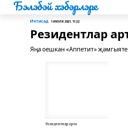
Бэлэбэй хэбэрлэре
Иҡтисад
1 ИЮЛЯ 2021, 11:22
Резидентлар ар
Яңа оешкан «Аппетит» җәмгыят
Резидентлар арта