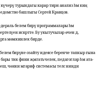
күчерү турындагы карар тирән анализ һәм киң
 ведомство башлыгы Сергей Кравцов.
дераль белем бирү программалары һәм
ертелүен искәртте. Бу укытучылар өчен дә,
арга мөмкинлек бирде.
птә белем бирүне озайту идеясе беренче тапкыр гына
 бары тик фәнни җәмәгатьчелек, педагоглар һәм ата-
, чөнки мәгариф системасы теләсә нинди