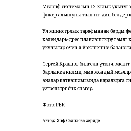
Мәгариф системасын 12 еллык укытуга 
фикер алышуны таләп итә, дип белдерә
Ул министрлык тарафыннан бердәм фе
календарь-дәрес планлаштыру гамәлгә к
укучылар өчен дә йөкләнешне балансл
Сергей Кравцов билгеләп үткәнчә, мәктә
барлыкка килми, әмма мондый мәсьәләләр
аналар катнашлыгында каралырга тиеш
үзгәрешләргә бик сизгер.
Фото: РБК
Автор:
Зәйфә Салихова әзерләде