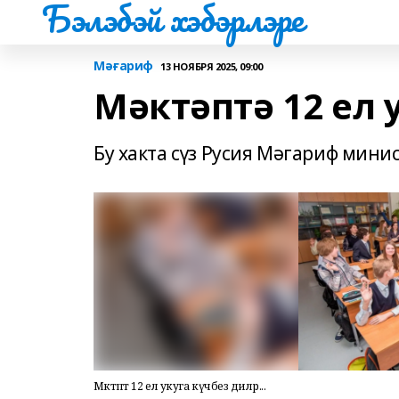
Бэлэбэй хэбэрлэре
Мәғариф
13 НОЯБРЯ 2025, 09:00
Мәктәптә 12 ел у
Бу хакта сүз Русия Мәгариф мини
Мәктәптә 12 ел укуга күчәбез диләр...