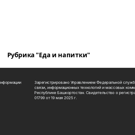
Рубрика "Еда и напитки"
 информации
Зарегистрировано Управлением Федеральной службы
связи, информационных технологий и массовых комм
Республике Башкортостан. Свидетельство о регист
01799 от 19 мая 2025 г.