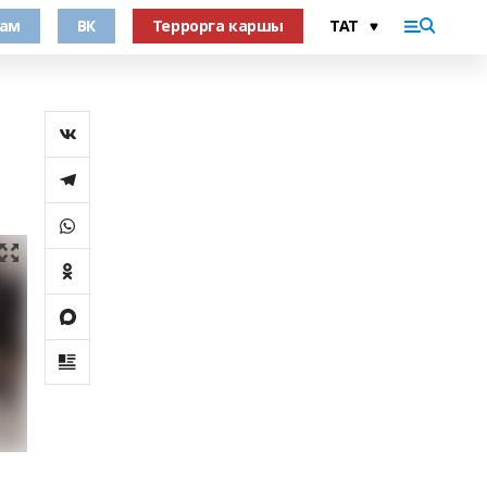
рам
ВК
Террорга каршы