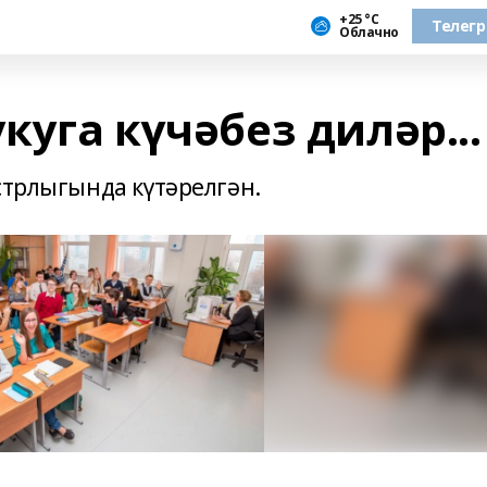
+25 °С
Телег
Облачно
куга күчәбез диләр...
стрлыгында күтәрелгән.