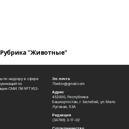
Рубрика "Животные"
 по надзору в сфере
Эл. почта
уникаций по
7belizv@gmail.com
рации СМИ: ПИ №ТУ02-
Адрес
452000, Республика
Башкортостан, г. Белебей, ул. Мало
Луговая, 53А
Редакция
(34786) 3-17-02
Сотрудничество