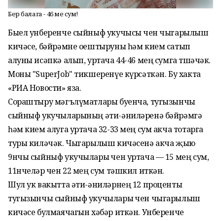
Бер балага - 46 мең сум!
Быел унберенче сыйныф укучысы өчен чыгарылыш
кичәсе, бәйрәмне оештыруны һәм кием сатып
алуны исәпкә алып, уртача 44-46 мең сумга төшәчәк.
Моны "SuperJob" тикшеренүе күрсәткән. Бу хакта
«РИА Новости» яза.
Сораштыру мәгълүматлары буенча, тугызынчы
сыйныф укучыларының әти-әниләренә бәйрәмгә
һәм кием алуга уртача 32-33 мең сум акча тотарга
туры киләчәк. Чыгарылыш кичәсенә акча җыю
9нчы сыйныф укучылары өчен уртача — 15 мең сум,
11нчеләр өчен 22 мең сум тәшкил иткән.
Шул ук вакытта әти-әниләрнең 12 проценты
тугызынчы сыйныф укучылары өчен чыгарылыш
кичәсе булмаячагын хәбәр иткән. Унберенче