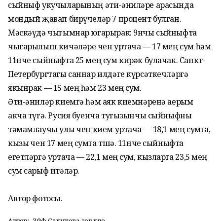
сыйныф укучыларының әти-әниләре арасында
мондый җавап бирүчеләр 7 процент булган.
Мәскәүдә чыгымнар югарырак: 9нчы сыйныфта
чыгарылыш кичәләре өчен уртача — 17 мең сум һәм
11нче сыйныфта 25 мең сум кирәк булачак. Санкт-
Петербургтагы саннар илдәге күрсәткечләргә
якынрак — 15 мең һәм 23 мең сум.
Әти-әниләр киемгә һәм аяк киемнәренә аерым
акча түгә. Русия буенча тугызынчы сыйныфны
тәмамлаучы улы өчен кием уртача — 18,1 мең сумга,
кызы өчен 17 мең сумга төшә. 11нче сыйныфта
егетләргә уртача — 22,1 мең сум, кызларга 23,5 мең
сум сарыф итәләр.
Автор фотосы.
Автор:
Зәйфә Салихова әзерләде