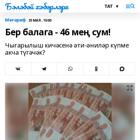
Бэлэбэй хэбэрлэре
Мәғариф
25 МАЯ , 10:00
Бер балага - 46 мең сум!
Чыгарылыш кичәсенә әти-әниләр күпме
акча түгәчәк?