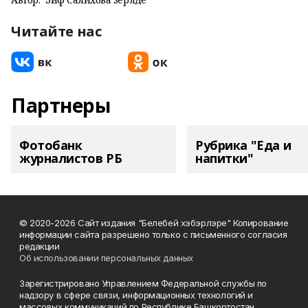
Читайте нас
Партнеры
Фотобанк
Рубрика "Еда и
журналистов РБ
напитки"
© 2020-2026 Сайт издания "Белебей хэбэрлэре" Копирование
информации сайта разрешено только с письменного согласия
редакции
Об использовании персональных данных
Зарегистрировано Управлением Федеральной службы по
надзору в сфере связи, информационных технологий и
массовых коммуникаций по Республике Башкортостан.