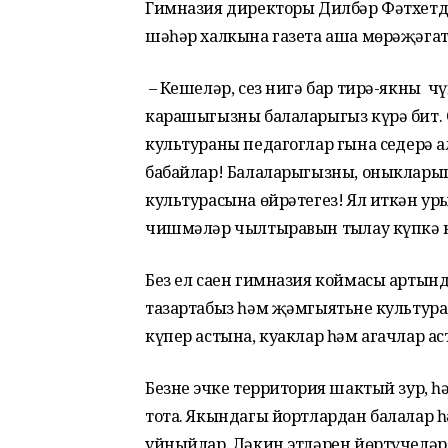
Гимназия директоры Дилбәр Фәтхетди
шәһәр халкына газета аша мөрәҗәгат
– Кешеләр, сез нигә бар тирә-якны чү
карашыгызны балаларыгыз күрә бит. С
культураны педагоглар гына сеңдерә 
бабайлар! Балаларыгызны, оныкларыгы
культурасына өйрәтегез! Ял иткән ур
чишмәләр чылтыравын тыңлау күпкә к
Без ел саен гимназия коймасы артын
тазартабыз һәм җәмгыятьнең культур
күпер астына, куаклар һәм агачлар 
Безнең эчке территория шактый зур, 
тота. Якындагы йортлардан балалар 
уйныйлар. Ләкин этләрен йөртүчеләр 