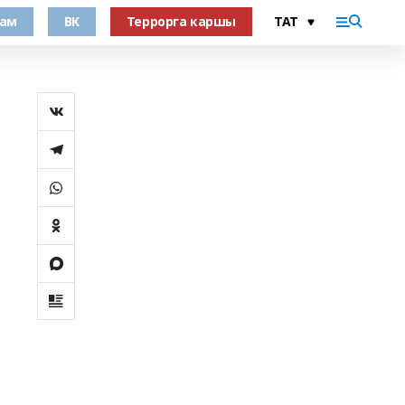
рам
ВК
Террорга каршы