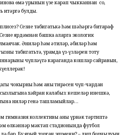
нова өмә урынын үзе карап чыкканнан соң,
ь итәргә булды.
плисез? Сезнең табигатькә һәм шәһәргә битараф
езнең ярдәмнән башка аларга экологик
алмаячак. Әниләр һәм әтиләр, әбиләр һәм
зны табигатьтә, урамда үз-үзләрен тоту
ыннарыңны чүпләүгә караганда кошлар сайравын,
үңеллерәк!
дагы чокырны һәм аның тирәсен чүп-чардан
асызлыгына хәйран калабыз: кешеләр инешкә,
астына ниләр генә ташламыйлар…
һәм гимназия коллективы аны үрнәк тәртиптә
һәм өлкәннәр мәктәп стадионында футбол
дә бар. Бу ярый торган эшмени? – дип борчылуын