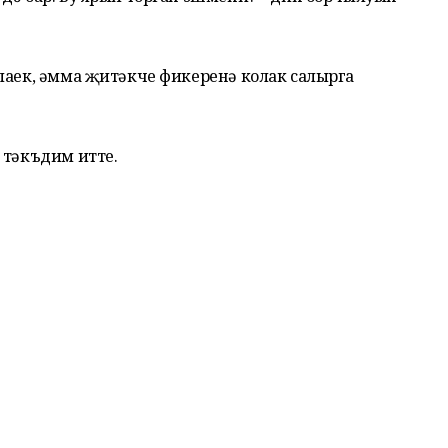
лаек, әмма җитәкче фикеренә колак салырга
 тәкъдим итте.