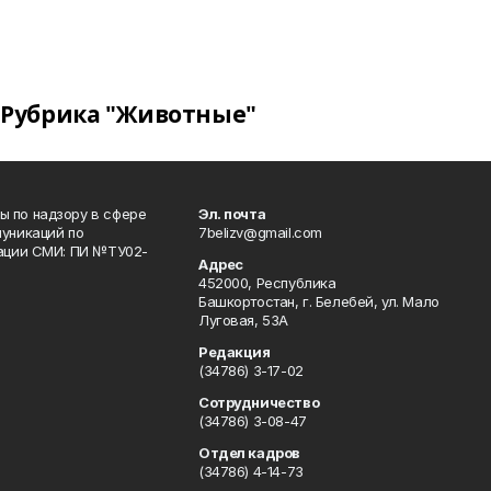
Рубрика "Животные"
 по надзору в сфере
Эл. почта
уникаций по
7belizv@gmail.com
рации СМИ: ПИ №ТУ02-
Адрес
452000, Республика
Башкортостан, г. Белебей, ул. Мало
Луговая, 53А
Редакция
(34786) 3-17-02
Сотрудничество
(34786) 3-08-47
Отдел кадров
(34786) 4-14-73