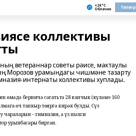
+24 °С
Телег
Облачно
иясе коллективы
тты
ың ветераннар советы рәисе, мактаулы
ың Морозов урамындагы чишмәне тазарту
мназия-интернаты коллективы хуплады.
ик өмәдә берничә сәгатьтә 28 капчык (күләме 160
лмага өч тапкыр төяргә кирәк булды. Сүз
у чараларын – гимназия, ә үз шәхси
ор урынбасары биргән.