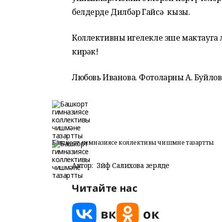
белдерде Дилбәр Гайсә кызы.
Коллективның игелекле эше мактауга 
кирәк!
Любовь Иванова. Фотоларны А. Буйлов
Башкорт гимназиясе коллективы чишмәне тазартты
Автор:
Зәйфә Салихова әзерләде
Читайте нас