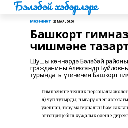
Бэлэбэй хэбэрлэре
Мәҙәниәт
22 МАЯ , 06:00
Башкорт гимназ
чишмәне тазар
Шушы көннәрдә Бәләбәй районын
гражданины Александр Буйловн
турындагы үтенечен Башкорт ги
Гимназиянең техник персоналы эколог
л) чүп тутырды, чыгару өчен автотагы
уңаеннан, төрү материалын һәм саклан
автоприцебын хуҗалык өлеше директ