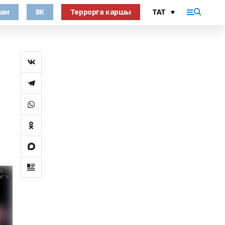
рам
ВК
Террорга каршы