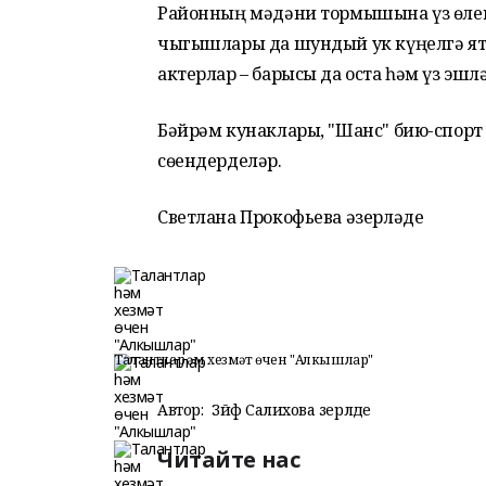
Районның мәдәни тормышына үз өле
чыгышлары да шундый ук күңелгә я
актерлар – барысы да оста һәм үз эш
Бәйрәм кунаклары, "Шанс" бию-спорт
сөендерделәр.
Светлана Прокофьева әзерләде
Талантлар һәм хезмәт өчен "Алкышлар"
Автор:
Зәйфә Салихова әзерләде
Читайте нас