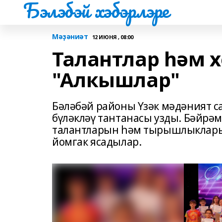
Бэлэбэй хэбэрлэре
Мәҙәниәт
12 ИЮНЯ , 08:00
Талантлар һәм 
"Алкышлар"
Бәләбәй районы Үзәк мәдәният с
бүләкләү тантанасы узды. Бәйр
талантларын һәм тырышлыкларын
йомгак ясадылар.