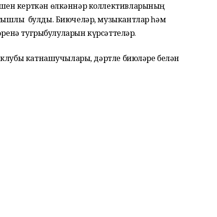
шен керткән өлкәннәр коллективларының
тышлы булды. Биючеләр, музыкантлар һәм
ләренә тугрыбулуларын күрсәттеләр.
 клубы катнашучылары, дәртле биюләре белән