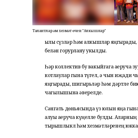
Талантлар һәм хезмәт өчен "Алкышлар"
Җылы сүзләр һәм алкышлар яңгырады
белән горурлану укылды.
Һәр коллектив бу вакыйгага аеруча з
котлаулар гына түгел, ә чын иҗади 
яңгырады, шигырьләр һәм дәртле бию
чагылышына әверелде.
Сәнгать дөньясында үз юлын яңа гын
алуы аеруча күңелле булды. Аларның
тырышлыкл һәм хезмәтләренең юкка 