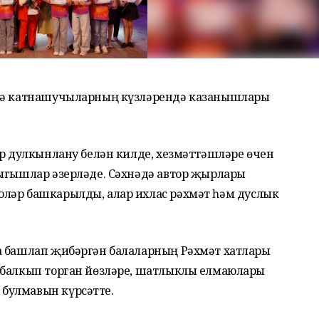
, ә катнашучыларның күзләрендә казанышлары
ур дулкынлану белән килде, хезмәттәшләре өчен
чыгышлар әзерләде. Сәхнәдә автор җырлары
ләр башкарылды, алар ихлас рәхмәт һәм дуслык
а башлап җибәргән балаларның Рәхмәт хатлары
 балкып торган йөзләре, шатлыклы елмаюлары
булмавын күрсәтте.