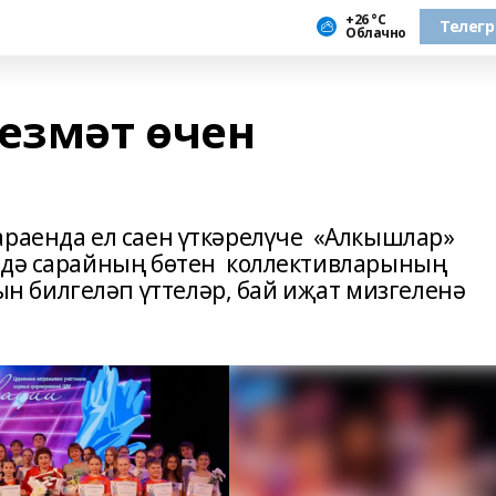
+26 °С
Телег
Облачно
хезмәт өчен
араенда ел саен үткәрелүче «Алкышлар»
әмдә сарайның бөтен коллективларының
 билгеләп үттеләр, бай иҗат мизгеленә