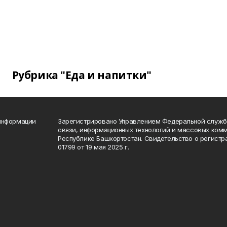
Рубрика "Еда и напитки"
 информации
Зарегистрировано Управлением Федеральной службы
связи, информационных технологий и массовых комм
Республике Башкортостан. Свидетельство о регист
01799 от 19 мая 2025 г.