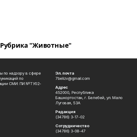
Рубрика "Животные"
 по надзору в сфере
Эл. почта
уникаций по
7belizv@gmail.com
рации СМИ: ПИ №ТУ02-
Адрес
452000, Республика
Башкортостан, г. Белебей, ул. Мало
Луговая, 53А
Редакция
(34786) 3-17-02
Сотрудничество
(34786) 3-08-47