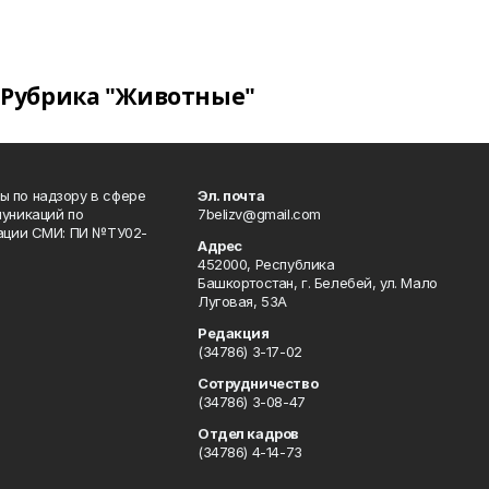
Рубрика "Животные"
 по надзору в сфере
Эл. почта
уникаций по
7belizv@gmail.com
рации СМИ: ПИ №ТУ02-
Адрес
452000, Республика
Башкортостан, г. Белебей, ул. Мало
Луговая, 53А
Редакция
(34786) 3-17-02
Сотрудничество
(34786) 3-08-47
Отдел кадров
(34786) 4-14-73