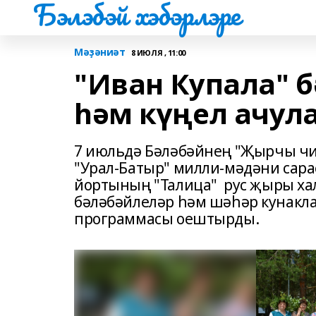
Бэлэбэй хэбэрлэре
Мәҙәниәт
8 ИЮЛЯ , 11:00
"Иван Купала" 
һәм күңел ачул
7 июльдә Бәләбәйнең "Җырчы чи
"Урал-Батыр" милли-мәдәни сара
йортының "Талица" рус җыры хал
бәләбәйлеләр һәм шәһәр кунакла
программасы оештырды.