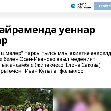
+24 °С
Телег
Облачно
бәйрәмендә уеннар
ар
шмәләр" паркы тылсымлы әкияткә әверелд
е белән Өсән-Иваново авыл мәдәният
ык ансамбле (җитәкчесе Елена Сакова)
ры өчен "Иван Купала" фольклор