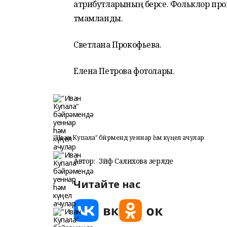
атрибутларының берсе. Фольклор прогр
тәмамланды.
Светлана Прокофьева.
Елена Петрова фотолары.
"Иван Купала" бәйрәмендә уеннар һәм күңел ачулар
Автор:
Зәйфә Салихова әзерләде
Читайте нас