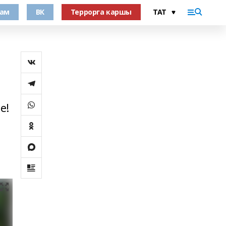
рам
ВК
Террорга каршы
е!