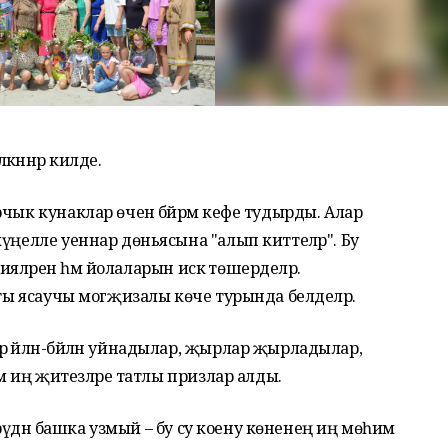
өлкәннәр килде.
чык кунаклар өчен бәйрәм кәефе тудырды. Алар
үңелле уеннар дөньясына "алып киттеләр". Бу
ицияләрен һәм йолаларын искә төшерделәр.
нты ясаучы могҗизалы көче турында белделәр.
 әйлән-бәйлән уйнадылар, җырлар җырладылар,
әм иң җитезләре татлы призлар алды.
 үрүдән башка узмый – бу су коену көненең иң мөһим