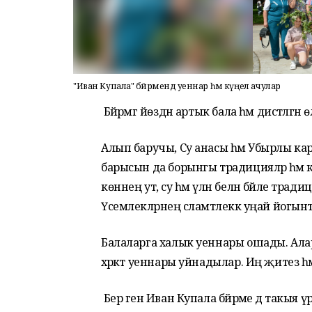
"Иван Купала" бәйрәмендә уеннар һәм күңел ачулар
Бәйрәмгә йөздән артык бала һәм дистәләгән 
Алып баручы, Су анасы һәм Убырлы кар
барысын да борынгы традицияләр һәм к
көннең ут, су һәм үлән белән бәйле трад
Үсемлекләрнең сәламәтлеккә уңай йогы
Балаларга халык уеннары ошады. Алар
хәрәкәт уеннары уйнадылар. Иң җитез һ
Бер генә Иван Купала бәйрәме дә такыя