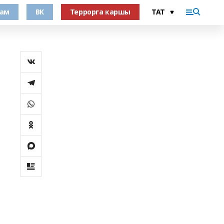
рам
ВК
Террорга каршы