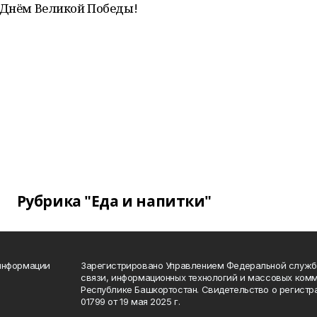
! С Днём Великой Победы!
Рубрика "Еда и напитки"
 информации
Зарегистрировано Управлением Федеральной службы
связи, информационных технологий и массовых комм
Республике Башкортостан. Свидетельство о регист
01799 от 19 мая 2025 г.