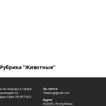
Рубрика "Животные"
 по надзору в сфере
Эл. почта
уникаций по
7belizv@gmail.com
рации СМИ: ПИ №ТУ02-
Адрес
452000, Республика