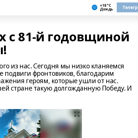
+18 °С
Телег
Дождь
х с 81-й годовщиной
!
ого из нас. Сегодня мы низко кланяемся
е подвиги фронтовиков, благодарим
ажения героям, которые ушли от нас.
шей стране такую долгожданную Победу. И