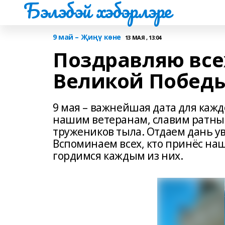
Бэлэбэй хэбэрлэре
9 май – Җиңү көне
13 МАЯ , 13:04
Поздравляю все
Великой Победы
9 мая – важнейшая дата для кажд
нашим ветеранам, славим ратны
тружеников тыла. Отдаем дань ув
Вспоминаем всех, кто принёс на
гордимся каждым из них.