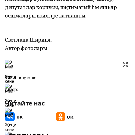
депутатлар корпусы, иҗтимагый һәм яшьләр
оешмалары вәкилләре катнашты.
Светлана Шириня.
Автор фотолары
9 Май - Җиңү көне
Автор:
Читайте нас