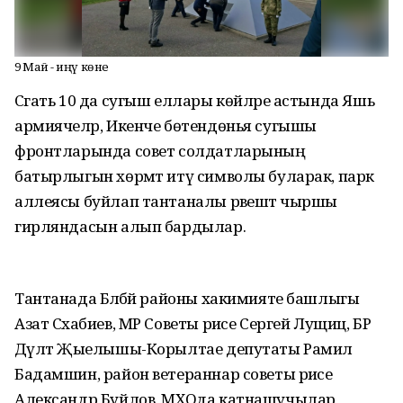
9 Май - Җиңү көне
Сәгать 10 да сугыш еллары көйләре астында Яшь
армиячеләр, Икенче бөтендөнья сугышы
фронтларында совет солдатларының
батырлыгын хөрмәт итү символы буларак, парк
аллеясы буйлап тантаналы рәвештә чыршы
гирляндасын алып бардылар.
Тантанада Бәләбәй районы хакимияте башлыгы
Азат Сәхабиев, МР Советы рәисе Сергей Лущиц, БР
Дәүләт Җыелышы-Корылтае депутаты Рамил
Бадамшин, район ветераннар советы рәисе
Александр Буйлов, МХОда катнашучылар,