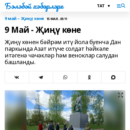
Бэлэбэй хэбэрлэре
9 май – Җиңү көне
15 МАЯ , 05:11
9 Май - Җиңү көне
Җиңү көнен бәйрәм итү йола буенча Дан
паркында Азат итүче солдат һәйкәле
итәгенә чәчәкләр һәм веноклар салудан
башланды.