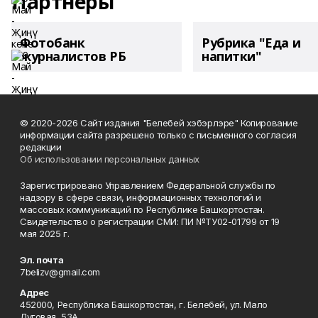
Партнеры
Фотобанк
Рубрика "Еда и
журналистов РБ
напитки"
© 2020-2026 Сайт издания "Белебей хэбэрлэре" Копирование
информации сайта разрешено только с письменного согласия
редакции
Об использовании персональных данных
Зарегистрировано Управлением Федеральной службы по
надзору в сфере связи, информационных технологий и
массовых коммуникаций по Республике Башкортостан.
Свидетельство о регистрации СМИ: ПИ №ТУ02-01799 от 19
мая 2025 г.
Эл. почта
7belizv@gmail.com
Адрес
452000, Республика Башкортостан, г. Белебей, ул. Мало
Луговая, 53А