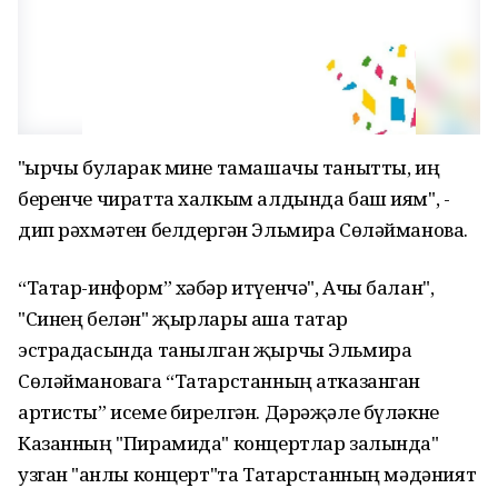
"Җырчы буларак мине тамашачы танытты, иң
беренче чиратта халкым алдында баш иям", -
дип рәхмәтен белдергән Эльмира Сөләйманова.
“Татар-информ” хәбәр итүенчә", Ачы балан",
"Синең белән" җырлары аша татар
эстрадасында танылган җырчы Эльмира
Сөләймановага “Татарстанның атказанган
артисты” исеме бирелгән. Дәрәҗәле бүләкне
Казанның "Пирамида" концертлар залында"
узган "Җанлы концерт"та Татарстанның мәдәният