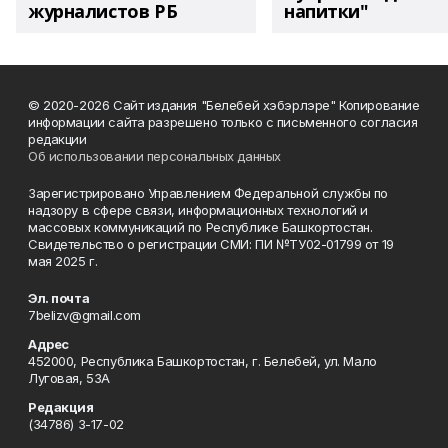
журналистов РБ
напитки"
© 2020-2026 Сайт издания "Белебей хэбэрлэре" Копирование
информации сайта разрешено только с письменного согласия
редакции
Об использовании персональных данных
Зарегистрировано Управлением Федеральной службы по
надзору в сфере связи, информационных технологий и
массовых коммуникаций по Республике Башкортостан.
Свидетельство о регистрации СМИ: ПИ №ТУ02-01799 от 19
мая 2025 г.
Эл. почта
7belizv@gmail.com
Адрес
452000, Республика Башкортостан, г. Белебей, ул. Мало
Луговая, 53А
Редакция
(34786) 3-17-02