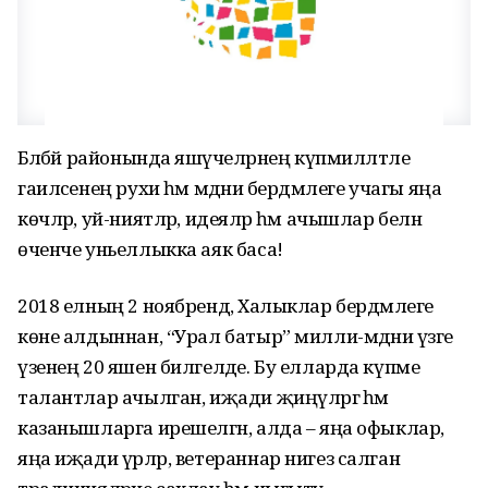
Бәләбәй районында яшәүчеләрнең күпмилләтле
гаиләсенең рухи һәм мәдәни бердәмлеге учагы яңа
көчләр, уй-ниятләр, идеяләр һәм ачышлар белән
өченче уньеллыкка аяк баса!
2018 елның 2 ноябрендә, Халыклар бердәмлеге
көне алдыннан, “Урал батыр” милли-мәдәни үзәге
үзенең 20 яшен билгеләде. Бу елларда күпме
талантлар ачылган, иҗади җиңүләргә һәм
казанышларга ирешелгән, алда – яңа офыклар,
яңа иҗади үрләр, ветераннар нигез салган