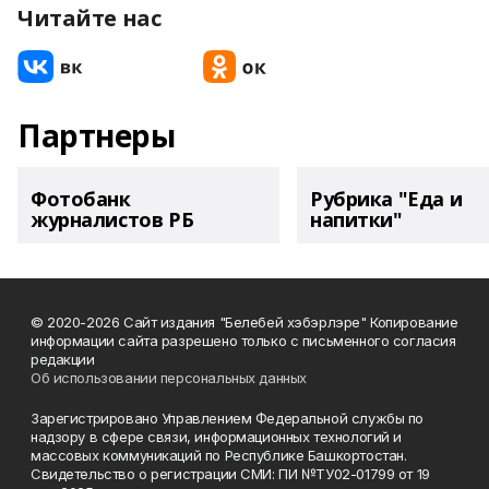
Читайте нас
Партнеры
Фотобанк
Рубрика "Еда и
журналистов РБ
напитки"
© 2020-2026 Сайт издания "Белебей хэбэрлэре" Копирование
информации сайта разрешено только с письменного согласия
редакции
Об использовании персональных данных
Зарегистрировано Управлением Федеральной службы по
надзору в сфере связи, информационных технологий и
массовых коммуникаций по Республике Башкортостан.
Свидетельство о регистрации СМИ: ПИ №ТУ02-01799 от 19