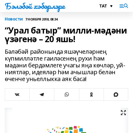
Бэлэбэй хэбэрлэре
Новости
7 НОЯБРЯ 2018, 08:34
“Урал батыр” милли-мәдәни
үзәгенә – 20 яшь!
Бәләбәй районында яшәүчеләрнең
күпмилләтле гаиләсенең рухи һәм
мәдәни бердәмлеге учагы яңа көчләр, уй-
ниятләр, идеяләр һәм ачышлар белән
өченче уньеллыкка аяк баса!