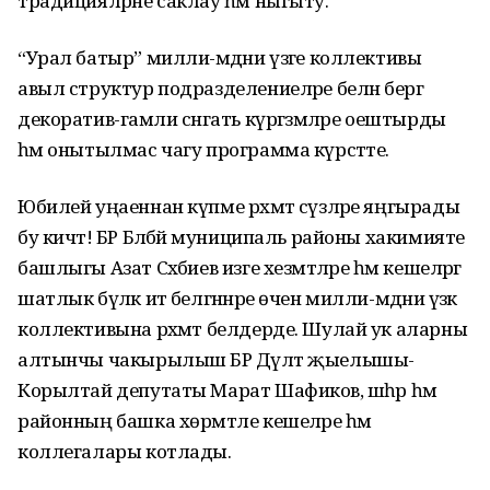
традицияләрне саклау һәм ныгыту.
“Урал батыр” милли-мәдәни үзәге коллективы
авыл структур подразделениеләре белән бергә
декоратив-гамәли сәнгать күргәзмәләре оештырды
һәм онытылмас чагу программа күрсәтте.
Юбилей уңаеннан күпме рәхмәт сүзләре яңгырады
бу кичтә! БР Бәләбәй муниципаль районы хакимияте
башлыгы Азат Сәхәбиев изге хезмәтләре һәм кешеләргә
шатлык бүләк итә белгәннәре өчен милли-мәдәни үзәк
коллективына рәхмәт белдерде. Шулай ук аларны
алтынчы чакырылыш БР Дәүләт җыелышы-
Корылтай депутаты Марат Шафиков, шәһәр һәм
районның башка хөрмәтле кешеләре һәм
коллегалары котлады.