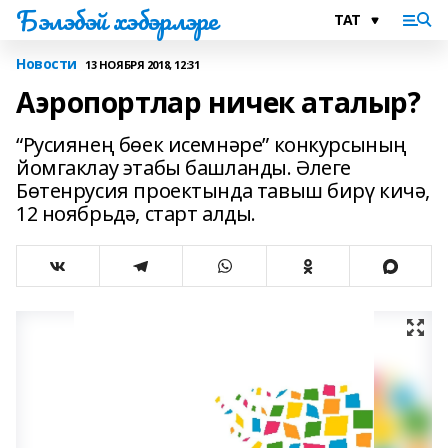
Бэлэбэй хэбэрлэре
Новости
13 НОЯБРЯ 2018, 12:31
Аэропортлар ничек аталыр?
“Русиянең бөек исемнәре” конкурсының
йомгаклау этабы башланды. Әлеге
Бөтенрусия проектында тавыш бирү кичә,
12 ноябрьдә, старт алды.