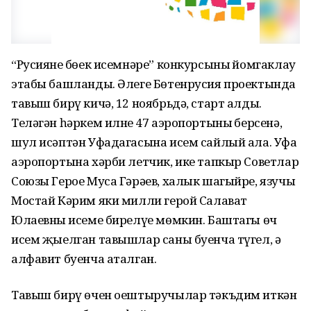
“Русиянең бөек исемнәре” конкурсының йомгаклау
этабы башланды. Әлеге Бөтенрусия проектында
тавыш бирү кичә, 12 ноябрьдә, старт алды.
Теләгән һәркем илнең 47 аэропортының берсенә,
шул исәптән Уфадагасына исем сайлый ала. Уфа
аэропортына хәрби летчик, ике тапкыр Советлар
Союзы Герое Муса Гәрәев, халык шагыйре, язучы
Мостай Кәрим яки милли герой Салават
Юлаевның исеме бирелүе мөмкин. Баштагы өч
исем җыелган тавышлар саны буенча түгел, ә
алфавит буенча аталган.
Тавыш бирү өчен оештыручылар тәкъдим иткән