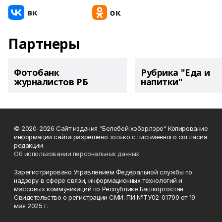
Партнеры
Фотобанк
Рубрика "Еда и
журналистов РБ
напитки"
© 2020-2026 Сайт издания "Белебей хэбэрлэре" Копирование
информации сайта разрешено только с письменного согласия
редакции
Об использовании персональных данных
Зарегистрировано Управлением Федеральной службы по
надзору в сфере связи, информационных технологий и
массовых коммуникаций по Республике Башкортостан.
Свидетельство о регистрации СМИ: ПИ №ТУ02-01799 от 19
мая 2025 г.