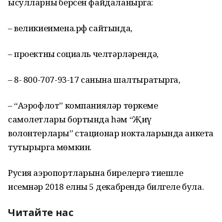
ысулларның берсен файдаланырга:
– великиеимена.рф сайтында,
– проектның социаль челтәрләрендә,
– 8- 800-707-93-17 санына шалтыратырга,
– “Аэрофлот” компанияләр төркеме
самолетлары бортында һәм “Җиңү
волонтерлары” стационар нокталарында анкета
тутырырга мөмкин.
Русия аэропортларына бирелергә тиешле
исемнәр 2018 елның 5 декабрендә билгеле була.
Читайте нас