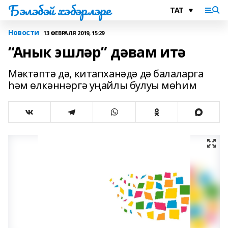
Бэлэбэй хэбэрлэре
Новости
13 ФЕВРАЛЯ 2019, 15:29
“Анык эшләр” дәвам итә
Мәктәптә дә, китапханәдә дә балаларга
һәм өлкәннәргә уңайлы булуы мөһим