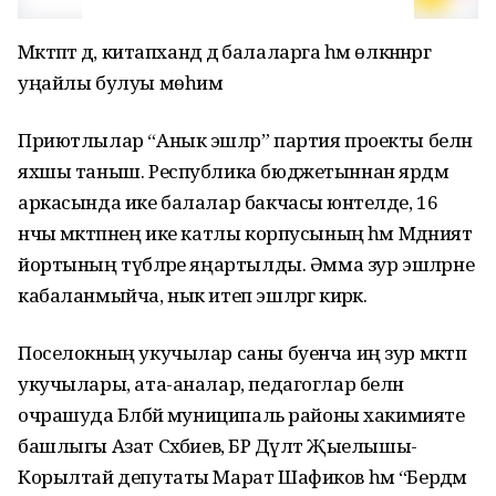
Мәктәптә дә, китапханәдә дә балаларга һәм өлкәннәргә
уңайлы булуы мөһим
Приютлылар “Анык эшләр” партия проекты белән
яхшы таныш. Республика бюджетыннан ярдәм
аркасында ике балалар бакчасы юнәтелде, 16
нчы мәктәпнең ике катлы корпусының һәм Мәдәният
йортының түбәләре яңартылды. Әмма зур эшләрне
кабаланмыйча, нык итеп эшләргә кирәк.
Поселокның укучылар саны буенча иң зур мәктәп
укучылары, ата-аналар, педагоглар белән
очрашуда Бәләбәй муниципаль районы хакимияте
башлыгы Азат Сәхәбиев, БР Дәүләт Җыелышы-
Корылтай депутаты Марат Шафиков һәм “Бердәм