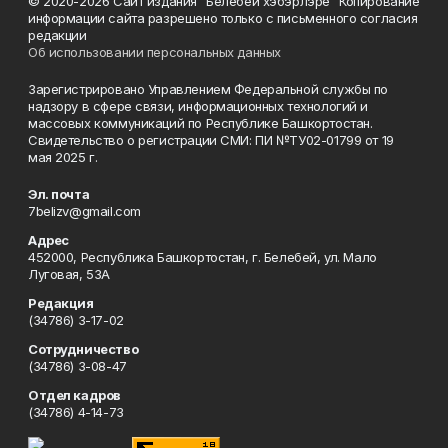
© 2020-2026 Сайт издания "Белебей хэбэрлэре" Копирование
информации сайта разрешено только с письменного согласия
редакции
Об использовании персональных данных
Зарегистрировано Управлением Федеральной службы по
надзору в сфере связи, информационных технологий и
массовых коммуникаций по Республике Башкортостан.
Свидетельство о регистрации СМИ: ПИ №ТУ02-01799 от 19
мая 2025 г.
Эл. почта
7belizv@gmail.com
Адрес
452000, Республика Башкортостан, г. Белебей, ул. Мало
Луговая, 53А
Редакция
(34786) 3-17-02
Сотрудничество
(34786) 3-08-47
Отдел кадров
(34786) 4-14-73