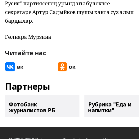
Русия” партиясенең урындагы бүлекчәсе
секретаре Артур Садыйков шушы хакта сүз алып
бардылар.
Гөлнара Мурзина
Читайте нас
Партнеры
Фотобанк
Рубрика "Еда и
журналистов РБ
напитки"