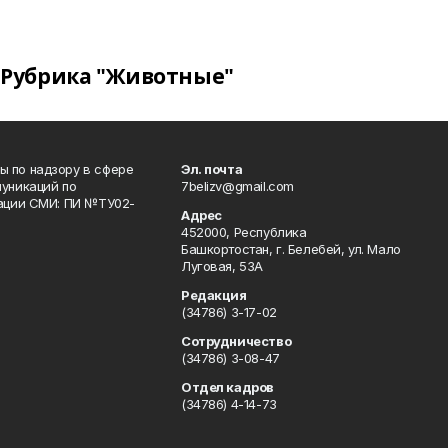
Рубрика "Животные"
 по надзору в сфере
Эл. почта
уникаций по
7belizv@gmail.com
рации СМИ: ПИ №ТУ02-
Адрес
452000, Республика
Башкортостан, г. Белебей, ул. Мало
Луговая, 53А
Редакция
(34786) 3-17-02
Сотрудничество
(34786) 3-08-47
Отдел кадров
(34786) 4-14-73