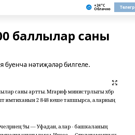
+24 °С
Телег
Облачно
00 баллылар саны
я буенча нәтиҗәләр билгеле.
ылар саны артты. Мәгариф министрлыгы хәбәр
үләт имтиханын 2 848 кеше тапшырса, аларның
әтүчеләрнең 9ы — Уфадан, алар - башкаланың
 гимназия укучылары. Икесе — Стәрлетамакның