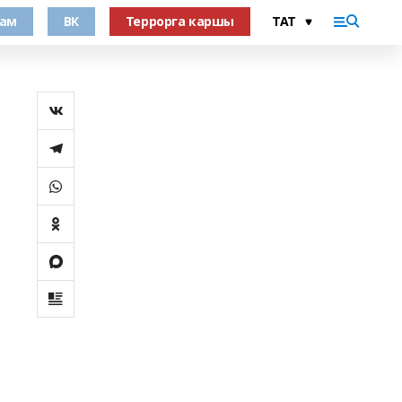
рам
ВК
Террорга каршы