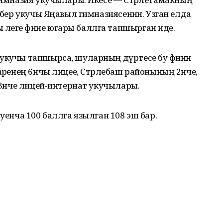
, бер укучы Яңавыл гимназиясеннән. Узган елда
леге фәнне югары баллга тапшырган иде.
укучы тапшырса, шуларның дүртесе бу фәннән
һәренең 6нчы лицее, Стәрлебаш районының 2нче,
м 3нче лицей-интернат укучылары.
буенча 100 баллга язылган 108 эш бар.