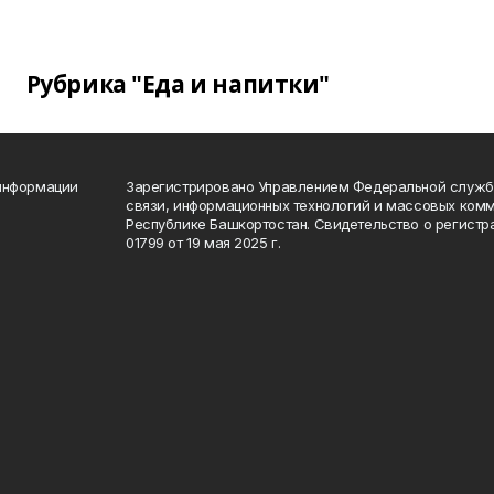
Рубрика "Еда и напитки"
 информации
Зарегистрировано Управлением Федеральной службы
связи, информационных технологий и массовых комм
Республике Башкортостан. Свидетельство о регист
01799 от 19 мая 2025 г.