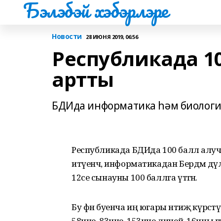
Бэлэбэй хэбэрлэре
Новости
28 ИЮНЯ 2019, 06:56
Республикада 1
артты
БДИда информатика һәм биологи
Республикада БДИда 100 балл алуч
итүенчә, информатикадан Бердәм дә
12се сынауны 100 баллга үтәгән.
Бу фән буенча иң югары нәтиҗә күрс
58нче, 83нче, 153нче лицей, 16нчы