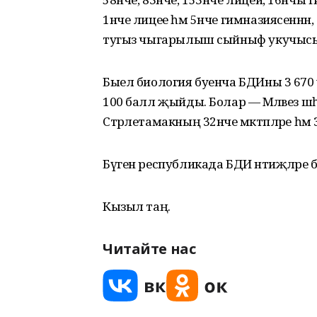
1нче лицее һәм 5нче гимназиясеннән
тугыз чыгарылыш сыйныф укучысы ә
Быел биология буенча БДИны 3 670 
100 балл җыйды. Болар — Мәләвез шә
Стәрлетамакның 32нче мәктәпләре һә
Бүген республикада БДИ нәтиҗәләре 
Кызыл таң.
Читайте нас