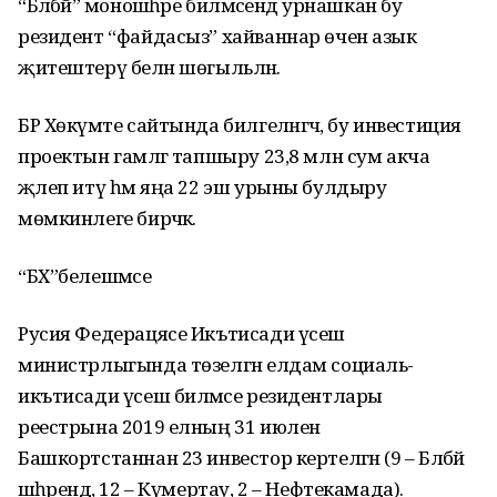
“Бәләбәй” моношәһәре биләмәсендә урнашкан бу
резидент “файдасыз” хайваннар өчен азык
җитештерү белән шөгыльләнә.
БР Хөкүмәте сайтында билгеләнгәчә, бу инвестиция
проектын гамәлгә тапшыру 23,8 млн сум акча
җәлеп итү һәм яңа 22 эш урыны булдыру
мөмкинлеге бирәчәк.
“БХ”белешмәсе
Русия Федерацясе Икътисади үсеш
министрлыгында төзелгән елдам социаль-
икътисади үсеш биләмәсе резидентлары
реестрына 2019 елның 31 июленә
Башкортстаннан 23 инвестор кертелгән (9 – Бәләбәй
шәһәрендә, 12 – Күмертау, 2 – Нефтекамада).