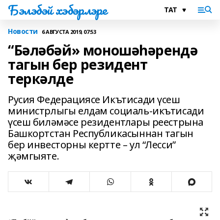
Бэлэбэй хэбэрлэре
Новости
6 АВГУСТА 2019, 07:53
“Бәләбәй» моношәһәрендә
тагын бер резидент
теркәлде
Русия Федерациясе Икътисади үсеш
министрлыгы елдам социаль-икътисади
үсеш биләмәсе резидентлары реестрына
Башкортстан Республикасыннан тагын
бер инвесторны кертте – ул “Лесси”
җәмгыяте.