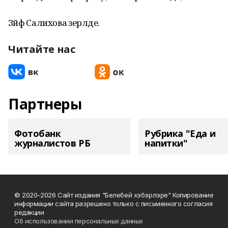
Зәйфә Салихова әзерләде.
Читайте нас
Партнеры
Фотобанк
Рубрика "Еда и
журналистов РБ
напитки"
© 2020-2026 Сайт издания "Белебей хэбэрлэре" Копирование
информации сайта разрешено только с письменного согласия
редакции
Об использовании персональных данных