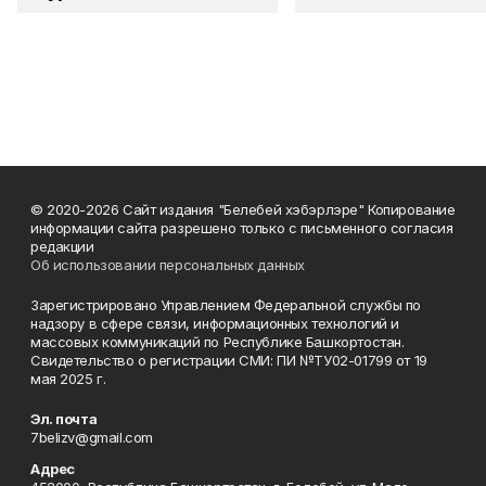
© 2020-2026 Сайт издания "Белебей хэбэрлэре" Копирование
информации сайта разрешено только с письменного согласия
редакции
Об использовании персональных данных
Зарегистрировано Управлением Федеральной службы по
надзору в сфере связи, информационных технологий и
массовых коммуникаций по Республике Башкортостан.
Свидетельство о регистрации СМИ: ПИ №ТУ02-01799 от 19
мая 2025 г.
Эл. почта
7belizv@gmail.com
Адрес