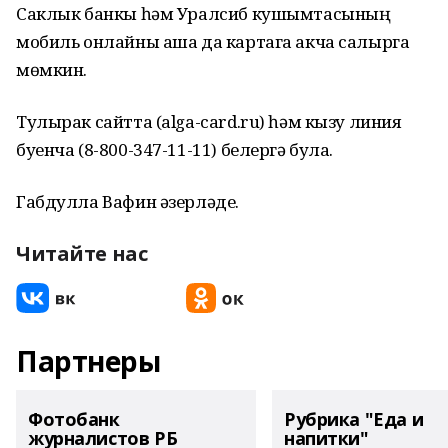
Саклык банкы һәм Уралсиб кушымтасының
мобиль онлайны аша да картага акча салырга
мөмкин.
Тулырак сайтта (alga-card.ru) һәм кызу линия
буенча (8-800-347-11-11) белергә була.
Габдулла Вафин әзерләде.
Читайте нас
Партнеры
Фотобанк
Рубрика "Еда и
журналистов РБ
напитки"