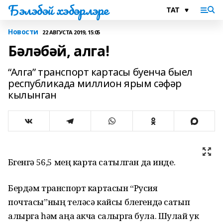
Бэлэбэй хэбэрлэре
Новости
22 АВГУСТА 2019, 15:05
Бәләбәй, алга!
“Алга” транспорт картасы буенча быел
республикада миллион ярым сәфәр
кылынган
Бүгенгә 56,5 мең карта сатылган да инде.
Бердәм транспорт картасын “Русия
почтасы”ның теләсә кайсы бүлегендә сатып
алырга һәм аңа акча салырга була. Шулай ук