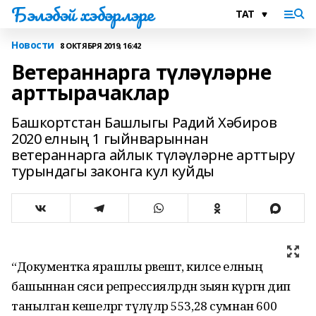
Бэлэбэй хэбэрлэре
Новости
8 ОКТЯБРЯ 2019, 16:42
Ветераннарга түләүләрне
арттырачаклар
Башкортстан Башлыгы Радий Хәбиров
2020 елның 1 гыйнварыннан
ветераннарга айлык түләүләрне арттыру
турындагы законга кул куйды
“Документка ярашлы рәвештә, киләсе елның
башыннан сәяси репрессияләрдән зыян күргән дип
танылган кешеләргә түләүләр 553,28 сумнан 600