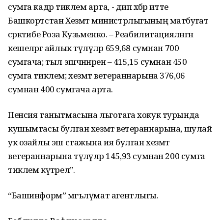
сумга кадәр тиклем арта, - дип хәбәр итте
Башкортстан Хезмәт министрлыгының матбугат
сәркәтибе Роза Кузьменко. – Реабилитацияләнгән
кешеләргә айлык түләүләр 659,68 сумнан 700
сумгача; тыл эшчәннәренә – 415,15 сумнан 450
сумга тиклем; хезмәт ветераннарына 376,06
сумнан 400 сумгача арта.
Пенсия танытмасына льготага хокук турында
кушымтасы булган хезмәт ветераннарына, шулай
ук озайлы эш стажына ия булган хезмәт
ветераннарына түләүләр 145,93 сумнан 200 сумга
тиклем күтәрелә”.
“Башинформ” мәгълүмат агентлыгы.