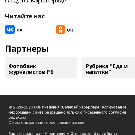
Габдулла Вафин әзерләде.
Читайте нас
Партнеры
Фотобанк
Рубрика "Еда и
журналистов РБ
напитки"
© 2020-2026 Сайт издания "Белебей хэбэрлэре" Копирование
информации сайта разрешено только с письменного согласия
редакции
Об использовании персональных данных
Зарегистрировано Управлением Федеральной службы по