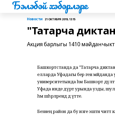
Бэлэбэй хэбэрлэре
Новости
21 ОКТЯБРЯ 2019, 13:15
"Татарча диктан
Акция барлыгы 1410 мәйданчыкт
Башкортстанда да "Татарча диктан
елларда Уфадагы бер генә мәйданда у
университетында һәм Башкорт дәүләт
Уфада инде дүрт урында узды, шул
һәм шәһәрләрендә дә үтте.
Безнең район да бу изге эштән читтә