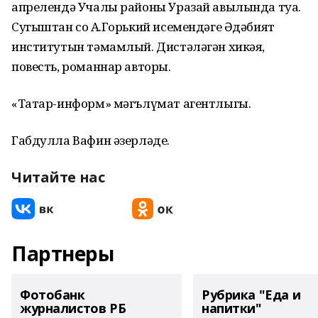
апрелендә Учалы районы Уразай авылында туа.
Сугыштан соң А.Горький исемендәге Әдәбият
институтын тәмамлый. Дистәләгән хикәя,
повесть, романнар авторы.
«Татар-информ» мәгълүмат агентлыгы.
Габдулла Вафин әзерләде.
Читайте нас
Партнеры
Фотобанк
Рубрика "Еда и
журналистов РБ
напитки"