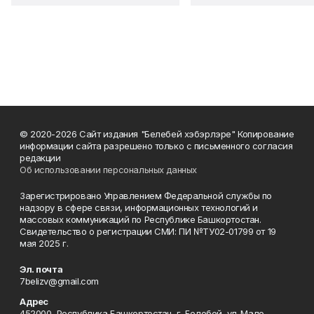
© 2020-2026 Сайт издания "Белебей хэбэрлэре" Копирование
информации сайта разрешено только с письменного согласия
редакции
Об использовании персональных данных
Зарегистрировано Управлением Федеральной службы по
надзору в сфере связи, информационных технологий и
массовых коммуникаций по Республике Башкортостан.
Свидетельство о регистрации СМИ: ПИ №ТУ02-01799 от 19
мая 2025 г.
Эл. почта
7belizv@gmail.com
Адрес
452000, Республика Башкортостан, г. Белебей, ул. Мало