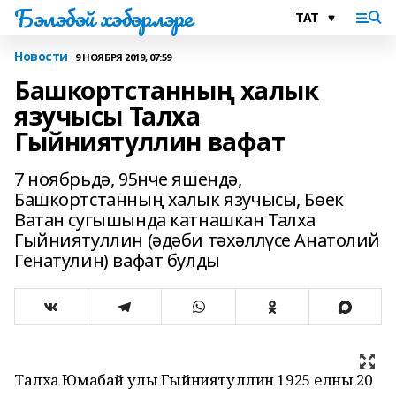
Бэлэбэй хэбэрлэре
Новости
9 НОЯБРЯ 2019, 07:59
Башкортстанның халык
язучысы Талха
Гыйниятуллин вафат
7 ноябрьдә, 95нче яшендә,
Башкортстанның халык язучысы, Бөек
Ватан сугышында катнашкан Талха
Гыйниятуллин (әдәби тәхәллүсе Анатолий
Генатулин) вафат булды
Талха Юмабай улы Гыйниятуллин 1925 елның 20