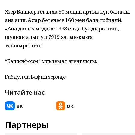
Хәзер Башкортстанда 50 меңнән артык күп балалы
ана яши. Алар бөтенесе 160 мең бала тәрбияләй.
«Ана даны» медале 1998 елда булдырылган,
шуннан алып ул 7919 хатын-кызга
тапшырылган.
“Башинформ” мәгълүмат агентлыгы.
Габдулла Вафин әзерләде.
Читайте нас
Партнеры