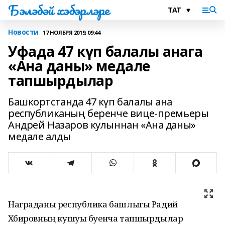
Бэлэбэй хэбэрлэре
Новости
17 НОЯБРЯ 2019, 09:44
Уфада 47 күп балалы анага
«Ана даны» медале
тапшырдылар
Башкортстанда 47 күп балалы ана
республиканың беренче вице-премьеры
Андрей Назаров кулыннан «Ана даны»
медале алды
Награданы республика башлыгы Радий
Хәбировның кушуы буенча тапшырдылар