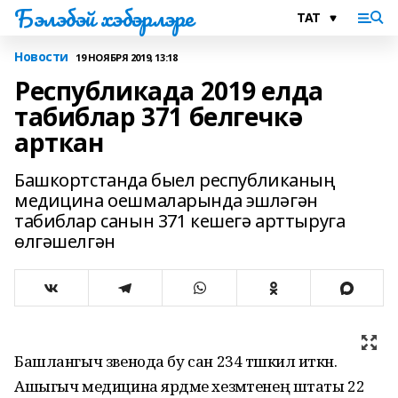
Бэлэбэй хэбэрлэре
Новости
19 НОЯБРЯ 2019, 13:18
Республикада 2019 елда
табиблар 371 белгечкә
арткан
Башкортстанда быел республиканың
медицина оешмаларында эшләгән
табиблар санын 371 кешегә арттыруга
өлгәшелгән
Башлангыч звенода бу сан 234 тәшкил иткән.
Ашыгыч медицина ярдәме хезмәтенең штаты 22