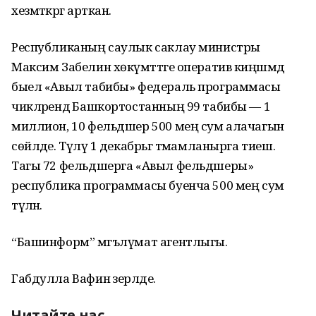
хезмәткәргә арткан.
Республиканың саулык саклау министры
Максим Забелин хөкүмәттәге оператив киңәшмәдә
быел «Авыл табибы» федераль программасы
чикләрендә Башкортостанның 99 табибы — 1
миллион, 10 фельдшер 500 мең сум алачагын
сөйләде. Түләү 1 декабрьгә тәмамланырга тиеш.
Тагы 72 фельдшерга «Авыл фельдшеры»
республика программасы буенча 500 мең сум
түләнә.
“Башинформ” мәгълүмат агентлыгы.
Габдулла Вафин әзерләде.
Читайте нас