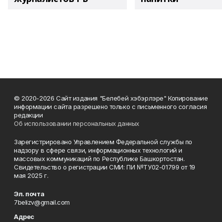
© 2020-2026 Сайт издания "Белебей хэбэрлэре" Копирование
информации сайта разрешено только с письменного согласия
редакции
Об использовании персональных данных
Зарегистрировано Управлением Федеральной службы по
надзору в сфере связи, информационных технологий и
массовых коммуникаций по Республике Башкортостан.
Свидетельство о регистрации СМИ: ПИ №ТУ02-01799 от 19
мая 2025 г.
Эл. почта
7belizv@gmail.com
Адрес