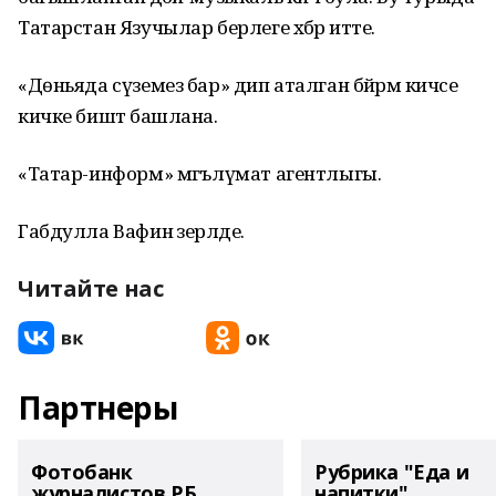
Татарстан Язучылар берлеге хәбәр итте.
«Дөньяда сүземез бар» дип аталган бәйрәм кичәсе
кичке биштә башлана.
«Татар-информ» мәгълүмат агентлыгы.
Габдулла Вафин әзерләде.
Читайте нас
Партнеры
Фотобанк
Рубрика "Еда и
журналистов РБ
напитки"