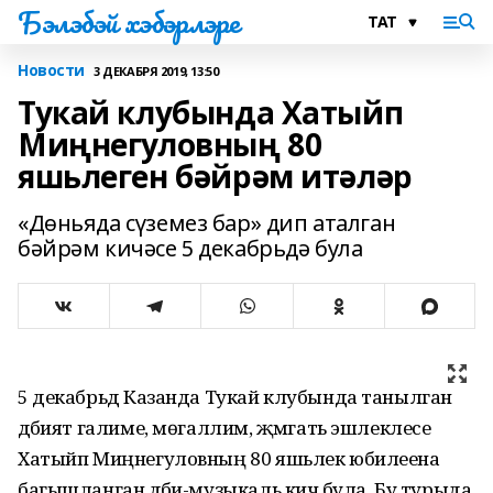
Бэлэбэй хэбэрлэре
Новости
3 ДЕКАБРЯ 2019, 13:50
Тукай клубында Хатыйп
Миңнегуловның 80
яшьлеген бәйрәм итәләр
«Дөньяда сүземез бар» дип аталган
бәйрәм кичәсе 5 декабрьдә була
5 декабрьдә Казанда Тукай клубында танылган
әдәбият галиме, мөгаллим, җәмәгать эшлеклесе
Хатыйп Миңнегуловның 80 яшьлек юбилеена
багышланган әдәби-музыкаль кичә була. Бу турыда