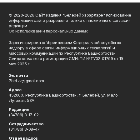
© 2020-2026 Сайт издания "Белебей хэбэрлэре" Копирование
информации сайта разрешено только с письменного согласия
редакции
Об использовании персональных данных
Зарегистрировано Управлением Федеральной службы по
надзору в сфере связи, информационных технологий и
массовых коммуникаций по Республике Башкортостан.
Свидетельство о регистрации СМИ: ПИ №ТУ02-01799 от 19
мая 2025 г.
Эл. почта
7belizv@gmail.com
Адрес
452000, Республика Башкортостан, г. Белебей, ул. Мало
Луговая, 53А
Редакция
(34786) 3-17-02
Сотрудничество
(34786) 3-08-47
Отдел кадров