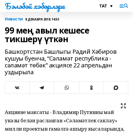
Бэлэбэй хэбэрлэре
Новости
8 ДЕКАБРЯ 2019, 14:53
99 мең авыл кешесе
тикшерү үткән
Башкортстан Башлыгы Радий Хәбиров
кушуы буенча, “Сәламәт республика -
сәламәт төбәк” акциясе 22 апрельдән
уздырыла
Акциянең максаты - Владимир Путинның май
указы белән расланган «Сәламәтлек саклау»
милли проектын гамәлгә ашыру кысаларында,