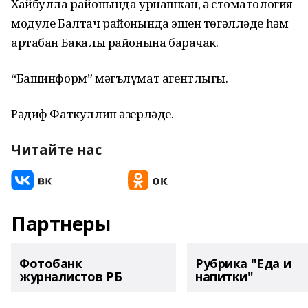
Хайбулла районында урнашкан, ә стоматология
модуле Балтач районында эшен төгәлләде һәм
артабан Бакалы районына барачак.
“Башинформ” мәгълүмат агентлыгы.
Рәдиф Фаткуллин әзерләде.
Читайте нас
Партнеры
Фотобанк
Рубрика "Еда и
журналистов РБ
напитки"