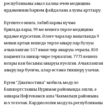
республиканың авыл халкы өчен медицина
ярдәменнән һәркем файдалана алуны арттыру.
Бүгенгесе көнгә, табибларның күчмә
бригадалары, 99 мең кешегә төрле медицина
ярдәме күрсәткән. Әлеге чаралар вакытында 9
меңнән артык кешедә төрле авырулар булуы
ачыкланган: 557 яман чир авыруы очрагы, 850
пациентта шикәр чире теркәлгән, 7773 кешегә
югары кан басымы авыруы куелган. Ачыкланган
авырулар буенча, алар өстәмә тикшерү узачак.
Бүген "Диагностика" мобиль модуле
Башкортстанның Нуриман районында эшли, ә
аннары Нефтекамск аша Чакмагыш районына
юл тотачак. Кардиологик модуль республиканың