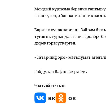
Мондый күргәзмә беренче тапкыр у
гына түгел, ә башка милләт вәкилл
Барлык кунакларга да бәйрәм бик м
туган як турындагы шигырьләре бел
директоры үткәргән.
«Татар-информ» мәгълүмат агентл
Габдулла Вафин әзерләде.
Читайте нас