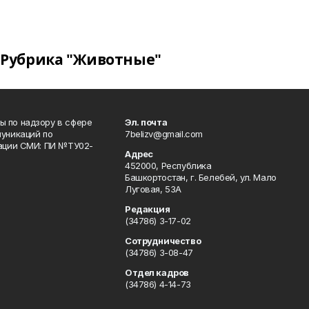
Рубрика "Животные"
 по надзору в сфере
Эл. почта
уникаций по
7belizv@gmail.com
рации СМИ: ПИ №ТУ02-
Адрес
452000, Республика
Башкортостан, г. Белебей, ул. Мало
Луговая, 53А
Редакция
(34786) 3-17-02
Сотрудничество
(34786) 3-08-47
Отдел кадров
(34786) 4-14-73