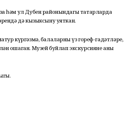
за һәм ул Дубен районындагы татарларда
әрендә дә кызыксыну уяткан.
атур күргәзмә, балаларның үз гореф-гадәтләре,
ән ошаган. Музей буйлап экскурсияне аның
ыгы.