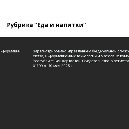
Рубрика "Еда и напитки"
 информации
Зарегистрировано Управлением Федеральной службы
связи, информационных технологий и массовых комм
Республике Башкортостан. Свидетельство о регист
01799 от 19 мая 2025 г.