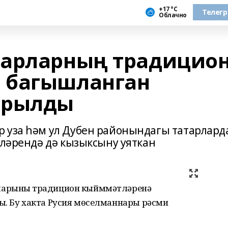
+17 °С
Телег
Облачно
тарларның традицио
 багышланган
ырылды
 уза һәм ул Дубен районындагы татарлард
лләрендә дә кызыксыну уяткан
ларының традицион кыйммәтләренә
ы. Бу хакта Русия мөселманнары рәсми