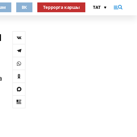
рам
ВК
Террорга каршы
н
а