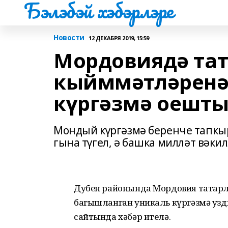
Бэлэбэй хэбэрлэре
Новости
12 ДЕКАБРЯ 2019, 15:59
Мордовиядә та
кыйммәтләренә
күргәзмә оешт
Мондый күргәзмә беренче тапкыр
гына түгел, ә башка милләт вәки
Дубен районында Мордовия татар
багышланган уникаль күргәзмә узд
сайтында хәбәр ителә.