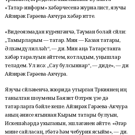
«Татар-информ» хәбәрчесенә журналист, язучы
Айзирәк Гәрәева-Акчура хәбәр итте.
«Видеоязмадан күренгәнчә, Тәүман болай сөйли:
„Тамырларым — татар. Мин — Казан татары,
Әлхәмдүлилләһ“, — ди. Мин аңа Татарстанга
хәбәр таралуын әйттем, котладым, уңышлар
теләдем. Ул исә: „Сау булсыннар“, — диде», — ди
Айзирәк Гәрәева-Акчура.
Язучы сөйләвенчә, жюрида утырган Төркиянең иң
танылган шоумены Баязит Өзтөрек үзе дә
татарларга бәйле кеше. Айзирәк Гәрәева-Акчура
аның әнисе ягыннан Кырым татары булуын,
Искешәһәрдә укыганын, эшләгәнен әйтте. «Әгәр
мине сайласаң, гөбәтә һәм чебурик ясыйм», — ди.