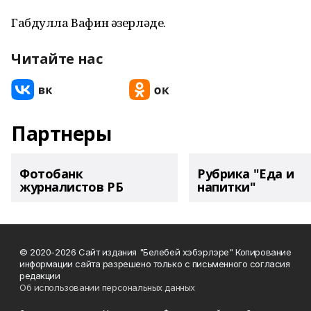
Габдулла Вафин әзерләде.
Читайте нас
Партнеры
Фотобанк
Рубрика "Еда и
журналистов РБ
напитки"
© 2020-2026 Сайт издания "Белебей хэбэрлэре" Копирование
информации сайта разрешено только с письменного согласия
редакции
Об использовании персональных данных