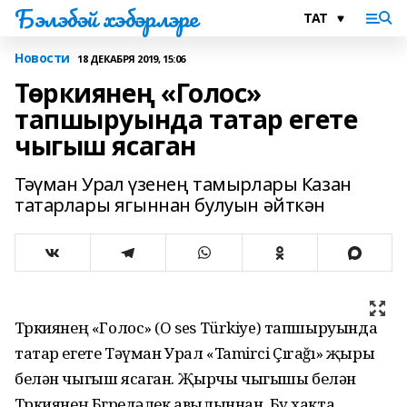
Бэлэбэй хэбэрлэре
Новости
18 ДЕКАБРЯ 2019, 15:06
Төркиянең «Голос»
тапшыруында татар егете
чыгыш ясаган
Тәүман Урал үзенең тамырлары Казан
татарлары ягыннан булуын әйткән
Төркиянең «Голос» (O ses Türkiye) тапшыруында
татар егете Тәүман Урал «Tamirci Çırağı» җыры
белән чыгыш ясаган. Җырчы чыгышы белән
Төркиянең Бөгредәлек авылыннан. Бу хакта