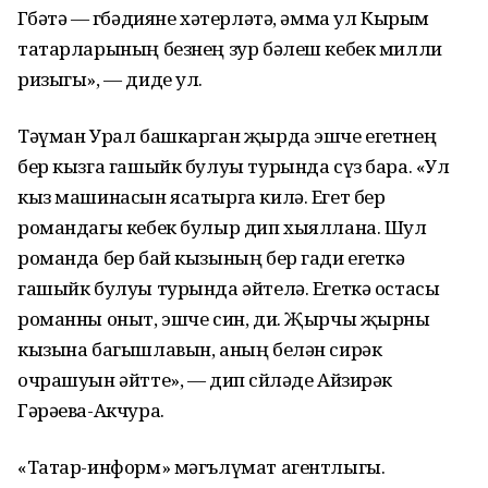
Гөбәтә — гөбәдияне хәтерләтә, әмма ул Кырым
татарларының безнең зур бәлеш кебек милли
ризыгы», — диде ул.
Тәүман Урал башкарган җырда эшче егетнең
бер кызга гашыйк булуы турында сүз бара. «Ул
кыз машинасын ясатырга килә. Егет бер
романдагы кебек булыр дип хыяллана. Шул
романда бер бай кызының бер гади егеткә
гашыйк булуы турында әйтелә. Егеткә остасы
романны оныт, эшче син, ди. Җырчы җырны
кызына багышлавын, аның белән сирәк
очрашуын әйтте», — дип сөйләде Айзирәк
Гәрәева-Акчура.
«Татар-информ» мәгълүмат агентлыгы.