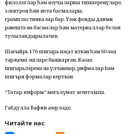
филологлар һәм язучыларның тикшеренүләре,
электрон һәм нота басмалары,
грампластинкалар бар. Үзәк фонды даими
рәвештә яңа басмалар һәм материаллар белән
тулыландырылачак.
Шагыйрь 170 шигырь иҗат иткән һәм 60лап
тәрҗемә эшләре башкарган. Казах
шигырьләренә яңа үлчәмнәр, рифмалар һәм
шигъри формалар керткән.
“Татар-информ” мәгълүмат агентлыгы.
Габдулла Вафин әзерләде.
Читайте нас