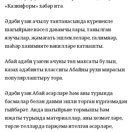
«Казинформ» хәбәр итә.
Әдәби үзәк ачылу тантанасында күренекле
шагыйрьнең нәсел дәвамчылары, танылган
язучылар, җәмәгать эшлеклеләре, галимнәр,
шәһәр хакимияте вәкилләре катнашты.
Абай әдәби үзәген ачуның төп максаты булып,
казах әдәбияты классигы Абайның рухи мирасын
популярлаштыру тора.
Әдәби үзәк Абай әсәрләре һәм аның турында
басмалар белән даими эшли торган күргәзмәдән
гыйбарәт. Анда шагыйрьнең тормышы һәм
иҗаты турында материаллар, аның хезмәтләре,
төрле телләрдә тәрҗемә ителгән әсәрләре,