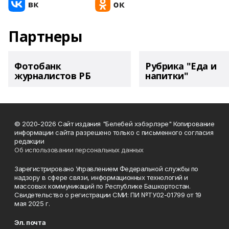
Партнеры
Фотобанк
Рубрика "Еда и
журналистов РБ
напитки"
© 2020-2026 Сайт издания "Белебей хэбэрлэре" Копирование
информации сайта разрешено только с письменного согласия
редакции
Об использовании персональных данных
Зарегистрировано Управлением Федеральной службы по
надзору в сфере связи, информационных технологий и
массовых коммуникаций по Республике Башкортостан.
Свидетельство о регистрации СМИ: ПИ №ТУ02-01799 от 19
мая 2025 г.
Эл. почта