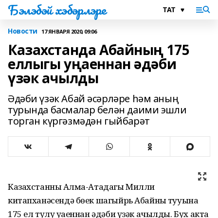
Бэлэбэй хэбэрлэре
Новости
17 ЯНВАРЯ 2020, 09:06
Казахстанда Абайның 175
еллыгы уңаеннан әдәби
үзәк ачылды
Әдәби үзәк Абай әсәрләре һәм аның
турында басмалар белән даими эшли
торган күргәзмәдән гыйбарәт
Казахстанның Алма-Атадагы Милли
китапханәсендә бөек шагыйрь Абайның тууына
175 ел тулу уңаеннан әдәби үзәк ачылды. Бух акта