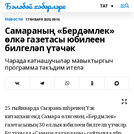
Бэлэбэй хэбэрлэре
Новости
17 ЯНВАРЯ 2020, 09:16
Самараның «Бердәмлек»
өлкә газетасы юбилеен
билгеләп үтәчәк
Чарада катнашучылар мавыктыргыч
программа тәкъдим ителә
25 гыйнварда Сызрань шәһәренең Үзәк
китапханәсендә Самара өлкәсенең «Бердәмлек»
газетасының 30 еллык юбилеен билгеләп үтәчәкләр.
Бу турыда «Самара татарлары» сайтында хәбәр