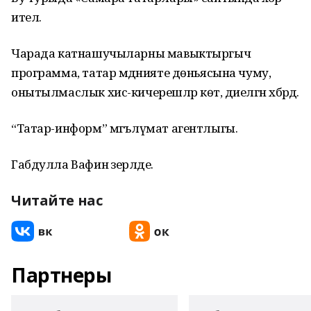
ителә.
Чарада катнашучыларны мавыктыргыч
программа, татар мәдәнияте дөньясына чуму,
онытылмаслык хис-кичерешләр көтә, диелгән хәбәрдә.
“Татар-информ” мәгълүмат агентлыгы.
Габдулла Вафин әзерләде.
Читайте нас
Партнеры