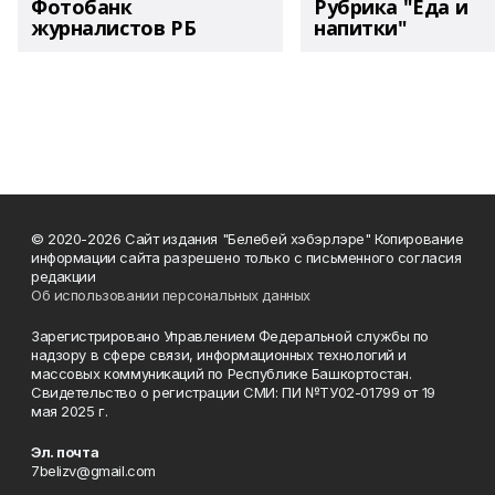
Фотобанк
Рубрика "Еда и
журналистов РБ
напитки"
© 2020-2026 Сайт издания "Белебей хэбэрлэре" Копирование
информации сайта разрешено только с письменного согласия
редакции
Об использовании персональных данных
Зарегистрировано Управлением Федеральной службы по
надзору в сфере связи, информационных технологий и
массовых коммуникаций по Республике Башкортостан.
Свидетельство о регистрации СМИ: ПИ №ТУ02-01799 от 19
мая 2025 г.
Эл. почта
7belizv@gmail.com