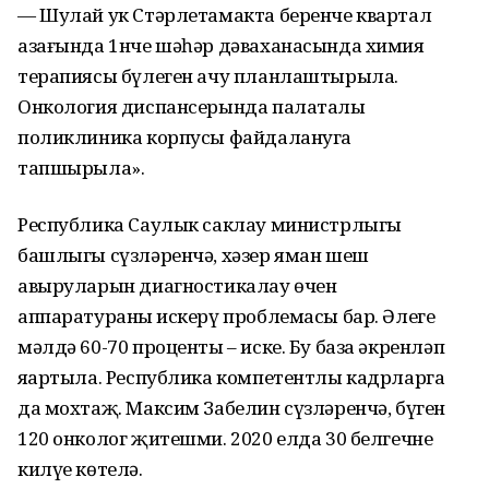
— Шулай ук Стәрлетамакта беренче квартал
азағында 1нче шәһәр дәваханасында химия
терапиясы бүлеген ачу планлаштырыла.
Онкология диспансерында палаталы
поликлиника корпусы файдалануга
тапшырыла».
Республика Саулык саклау министрлыгы
башлыгы сүзләренчә, хәзер яман шеш
авыруларын диагностикалау өчен
аппаратураның искерү проблемасы бар. Әлеге
мәлдә 60-70 проценты – иске. Бу база әкренләп
яңартыла. Республика компетентлы кадрларга
да мохтаҗ. Максим Забелин сүзләренчә, бүген
120 онколог җитешми. 2020 елда 30 белгечнең
килүе көтелә.