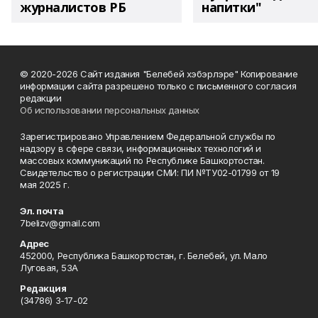
журналистов РБ
напитки"
© 2020-2026 Сайт издания "Белебей хэбэрлэре" Копирование
информации сайта разрешено только с письменного согласия
редакции
Об использовании персональных данных
Зарегистрировано Управлением Федеральной службы по
надзору в сфере связи, информационных технологий и
массовых коммуникаций по Республике Башкортостан.
Свидетельство о регистрации СМИ: ПИ №ТУ02-01799 от 19
мая 2025 г.
Эл. почта
7belizv@gmail.com
Адрес
452000, Республика Башкортостан, г. Белебей, ул. Мало
Луговая, 53А
Редакция
(34786) 3-17-02