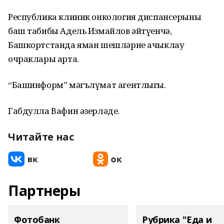
Республика клиник онкология диспансерының
баш табибы Адель Измайлов әйтүенчә,
Башкортстанда яман шешләрне ачыклау
очраклары арта.
“Башинформ” мәгълүмат агентлыгы.
Габдулла Вафин әзерләде.
Читайте нас
Партнеры
Фотобанк
Рубрика "Еда и