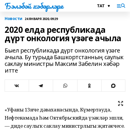
Бэлэбэй хэбэрлэре
Новости
24 ЯНВАРЯ 2020, 09:29
2020 елда республикада
дүрт онкология үзәге ачыла
Быел республикада дүрт онкология үзәге
ачыла. Бу турыда Башкортстанның саулык
саклау министры Максим Забелин хәбәр
итте
«Уфаның 13нче дәваханасында, Күмертауда,
Нефтекамада һәм Октябрьскийда үзәкләр эшли,
— диде саулыҡ саклау министрлыгы җитәкчесе.