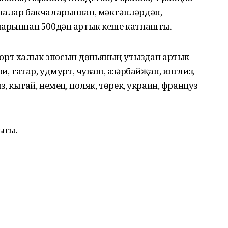
лалар бакчаларыннан, мәктәпләрдән,
ларыннан 500дән артык кеше катнашты.
орт халык эпосын дөньяның утыздан артык
ри, татар, удмурт, чуваш, азәрбайҗан, инглиз,
з, кытай, немец, поляк, төрек, украин, француз
ыгы.