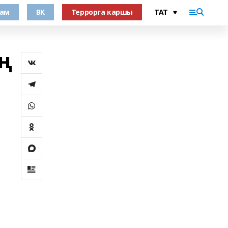
рам
ВК
Террорга каршы
ң