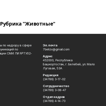
Рубрика "Животные"
 по надзору в сфере
Эл. почта
уникаций по
7belizv@gmail.com
рации СМИ: ПИ №ТУ02-
Адрес
452000, Республика
Башкортостан, г. Белебей, ул. Мало
Луговая, 53А
Редакция
(34786) 3-17-02
Сотрудничество
(34786) 3-08-47
Отдел кадров
(34786) 4-14-73