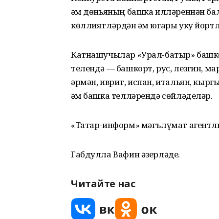
һәм дөньяның башка илләреннән ба
көллиятләрдән һәм югары уку йорт
Катнашучылар «Урал-батыр» башк
телендә — башкорт, рус, лезгин, ма
әрмән, иврит, испан, итальян, кыргы
һәм башка телләрендә сөйләделәр.
«Татар-информ» мәгълүмат агентл
Габдулла Вафин әзерләде.
Читайте нас