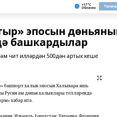
+17 °С
Телег
Облачно
тыр» эпосын дөньяны
дә башкардылар
һәм чит илләрдән 500дән артык кеше
» башкорт халык эпосын Халыкара яшь
ы Русия һәм дөнья халыклары телләрендә
рм» хәбәр итә.
мания, Израиль, Һиндстан, Украина, Франция