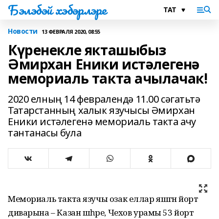
Бэлэбэй хэбэрлэре
Новости
13 ФЕВРАЛЯ 2020, 08:55
Күренекле якташыбыз
Әмирхан Еники истәлегенә
мемориаль такта ачылачак!
2020 елның 14 февралендә 11.00 сәгатьтә
Татарстанның халык язучысы Әмирхан
Еники истәлегенә мемориаль такта ачу
тантанасы була
Мемориаль такта язучы озак еллар яшәгән йорт
диварына – Казан шәһәре, Чехов урамы 53 йорт