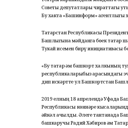
Советы депутатлары чираттагы ут
Бу хакта «Башинформ» агентлыгы х
Татарстан Республикасы Президен
Башлыгына мәйданга бөек татар ша
Тукай исемен бирү инициативасы б
«Бу татар һәм башкорт халкының т
республикаларыбыз арасындагы эчк
дип искәртте ул Башкортстан Баш
2019 елның 18 апрелендә Уфада Б
Республикасы көннәре кысаларынд
һәйкәл ачылды. Әлеге тантанада 
башкаручы Радий Хәбиров һәм Тата