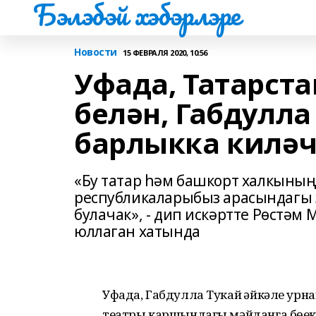
Бэлэбэй хэбэрлэре
Новости
15 ФЕВРАЛЯ 2020, 10:56
Уфада, Татарст
белән, Габдулл
барлыкка килә
«Бу татар һәм башкорт халкының
республикаларыбыз арасындагы э
булачак», - дип искәртте Рөстә
юллаган хатында
Уфада, Габдулла Тукай һәйкәле ур
театры каршындагы мәйданга бөек 