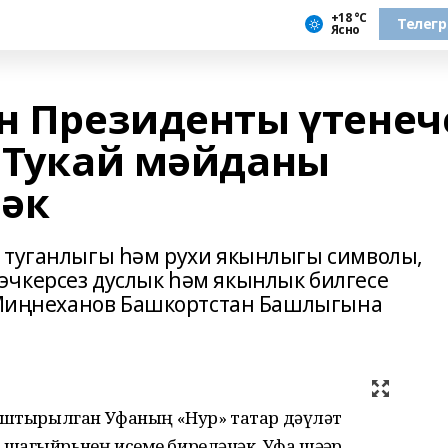
+18 °С
Телег
Ясно
ан Президенты үтенеч
а Тукай мәйданы
чәк
 туганлыгы һәм рухи якынлыгы символы,
чкерсез дуслык һәм якынлык билгесе
м Миңнеханов Башкортстан Башлыгына
наштырылган Уфаның «Нур» татар дәүләт
шагыйрьнең исеме биреләчәк. Уфа шәһәр