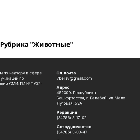
Рубрика "Животные"
 по надзору в сфере
Эл. почта
уникаций по
7belizv@gmail.com
рации СМИ: ПИ №ТУ02-
Адрес
452000, Республика
Башкортостан, г. Белебей, ул. Мало
Луговая, 53А
Редакция
(34786) 3-17-02
Сотрудничество
(34786) 3-08-47