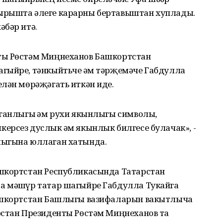
ырышта әлеге карарны бертавыштан хуплады.
әбәр итә.
ты Рөстәм Миңнеханов Башкортстан
гыйре, тәнкыйтьче һәм тәрҗемәче Габдулла
елән мөрәҗәгать иткән иде.
уганлыгы һәм рухи якынлыгы символы,
ерсез дуслык һәм якынлык билгесе булачак», -
лыгына юллаган хатында.
ашкортстан Республикасында Татарстан
а мәшһүр татар шагыйре Габдулла Тукайга
Башкортстан Башлыгы вазифаларын вакытлыча
рстан Президенты Рөстәм Миңнеханов та