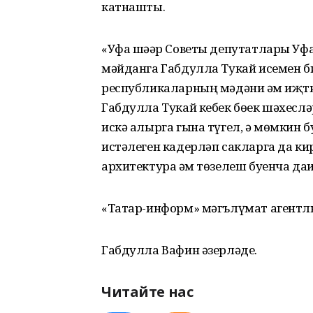
катнашты.
«Уфа шәһәр Советы депутатлары У
мәйданга Габдулла Тукай исемен б
республикаларның мәдәни һәм иҗт
Габдулла Тукай кебек бөек шәхеслә
искә алырга гына түгел, ә мөмкин
истәлеген кадерләп сакларга да кир
архитектура һәм төзелеш буенча да
«Татар-информ» мәгълүмат агентл
Габдулла Вафин әзерләде.
Читайте нас