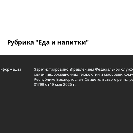
Рубрика "Еда и напитки"
 информации
Зарегистрировано Управлением Федеральной службы
связи, информационных технологий и массовых комм
Республике Башкортостан. Свидетельство о регист
01799 от 19 мая 2025 г.