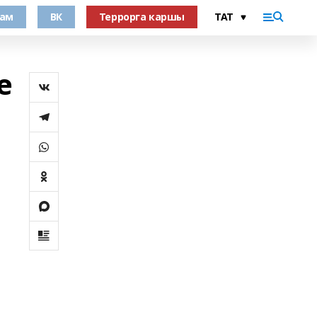
рам
ВК
Террорга каршы
е