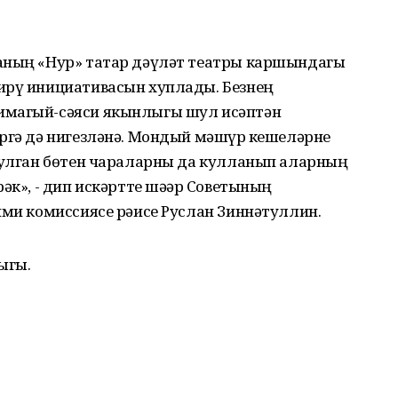
фаның «Нур» татар дәүләт театры каршындагы
ирү инициативасын хуплады. Безнең
имагый-сәяси якынлыгы шул исәптән
ргә дә нигезләнә. Мондый мәшһүр кешеләрне
 булган бөтен чараларны да кулланып аларның
әк», - дип искәртте шәһәр Советының
ими комиссиясе рәисе Руслан Зиннәтуллин.
ыгы.