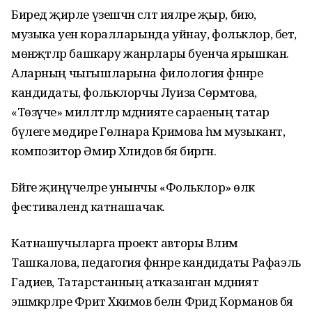
Биредә җирле үзешчән сәләт ияләре җыр, бию,
музыка уен коралларында уйнау, фольклор, бәет,
мөнәҗәтләр башкару жанрлары буенча ярышкан.
Аларның чыгышларына филология фәннәре
кандидаты, фольклорчы Луиза Сөрмәтова,
«Төзүче» милләтләр мәдәнияте сараеның татар
бүлеге мөдире Гөлнара Кәримова һәм музыкант,
композитор Әмир Хәлидов бәя биргән.
Бәйге җиңүчеләре унынчы «Фольклор» өлкә
фестивалендә катнашачак.
Катнашучыларга проект авторы Вәлимә
Ташкалова, педагогия фәннәре кандидаты Рафаэль
Гадиев, Татарстанның атказанган мәдәният
эшмәкәрләре Фәрит Хәкимов белән Фәрид Корманов бәя