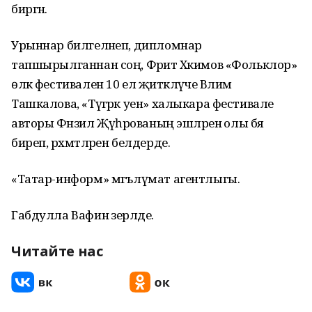
биргән.
Урыннар билгеләнеп, дипломнар
тапшырылганнан соң, Фәрит Хәкимов «Фольклор»
өлкә фестивален 10 ел җитәкләүче Вәлимә
Ташкалова, «Түгәрәк уен» халыкара фестивале
авторы Фәнзилә Җәүһәрованың эшләренә олы бәя
биреп, рәхмәтләрен белдерде.
«Татар-информ» мәгълүмат агентлыгы.
Габдулла Вафин әзерләде.
Читайте нас