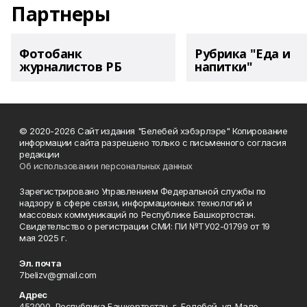
Партнеры
Фотобанк
Рубрика "Еда и
журналистов РБ
напитки"
© 2020-2026 Сайт издания "Белебей хэбэрлэре" Копирование
информации сайта разрешено только с письменного согласия
редакции
Об использовании персональных данных
Зарегистрировано Управлением Федеральной службы по
надзору в сфере связи, информационных технологий и
массовых коммуникаций по Республике Башкортостан.
Свидетельство о регистрации СМИ: ПИ №ТУ02-01799 от 19
мая 2025 г.
Эл. почта
7belizv@gmail.com
Адрес
452000, Республика Башкортостан, г. Белебей, ул. Мало