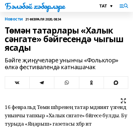
Бэлэбэй хэбэрлэре
Новости
21 ФЕВРАЛЯ 2020, 08:34
Төмән татарлары «Халык
сәнгате» бәйгесендә чыгыш
ясады
Бәйге җиңүчеләре унынчы «Фольклор»
өлкә фестивалендә катнашачак
16 февральдә Төмән шәһәренең татар мәдәният үзәгендә
унынчы тапкыр «Халык сәнгате» бәйгесе булды. Бу
турыда «Яңарыш» газетасы хәбәр итә