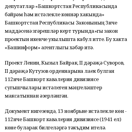
депутатлар «Башкортстан Республикасында
бәйрәм һәм истәлекле көннәр хакында»
Башкортстан Республикасы Законының 3нче
маддәсенә үзгәрешләр кертү турында»гы закон
проектын икенче укылышта кабул итте. Бу хакта
«Башинформ» агентлыгы хәбәр итә.
Проект Ленин, Кызыл Байрак, II дәрәҗә Суворов,
II дәрәҗә Кутузов орденнарына лаек булган
112нче Башкорт кавалерия дивизиясе
сугышчылары истәлеген мәңгеләштерү
максатыннан әзерләнгән.
Документ нигезендә, 13 ноябрьне истәлекле көн -
112нче Башкорт кавалерия дивизиясе (1941 ел)
көне буларак билгеләргә тәкъдим ителә.