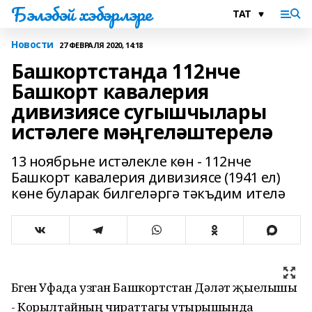
Бэлэбэй хэбэрлэре
Новости
27 ФЕВРАЛЯ 2020, 14:18
Башкортстанда 112нче
Башкорт кавалерия
дивизиясе сугышчылары
истәлеге мәңгеләштерелә
13 ноябрьне истәлекле көн - 112нче
Башкорт кавалерия дивизиясе (1941 ел)
көне буларак билгеләргә тәкъдим ителә
Бүген Уфада узган Башкортстан Дәүләт җыелышы
- Корылтайның чираттагы утырышында