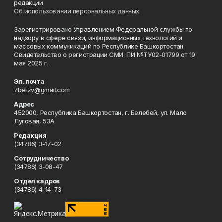
редакции
Об использовании персональных данных
Зарегистрировано Управлением Федеральной службы по
надзору в сфере связи, информационных технологий и
массовых коммуникаций по Республике Башкортостан.
Свидетельство о регистрации СМИ: ПИ №ТУ02-01799 от 19
мая 2025 г.
Эл. почта
7belizv@gmail.com
Адрес
452000, Республика Башкортостан, г. Белебей, ул. Мало
Луговая, 53А
Редакция
(34786) 3-17-02
Сотрудничество
(34786) 3-08-47
Отдел кадров
(34786) 4-14-73