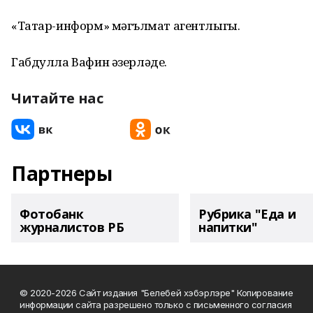
«Татар-информ» мәгълүмат агентлыгы.
Габдулла Вафин әзерләде.
Читайте нас
Партнеры
Фотобанк
Рубрика "Еда и
журналистов РБ
напитки"
© 2020-2026 Сайт издания "Белебей хэбэрлэре" Копирование
информации сайта разрешено только с письменного согласия