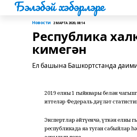
Бэлэбэй хэбэрлэре
Новости
2 МАРТА 2020, 08:14
Республика хал
кимегән
Ел башына Башкортстанда даими 
2019 елның 1 гыйнвары белән чагышт
иттеләр Федераль дәүләт статисти
Экспертлар әйтүенчә, үткән елның 
республикада яңа туган сабыйлар һ
аерылып тора.