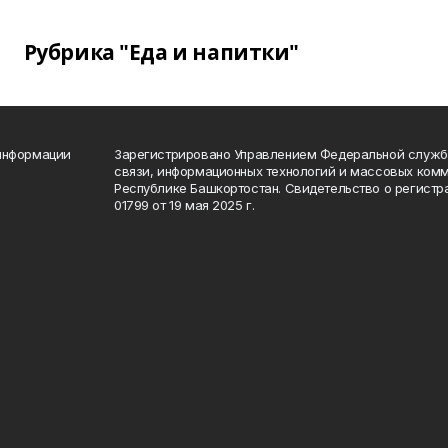
Рубрика "Еда и напитки"
 информации
Зарегистрировано Управлением Федеральной службы
связи, информационных технологий и массовых комм
Республике Башкортостан. Свидетельство о регист
01799 от 19 мая 2025 г.