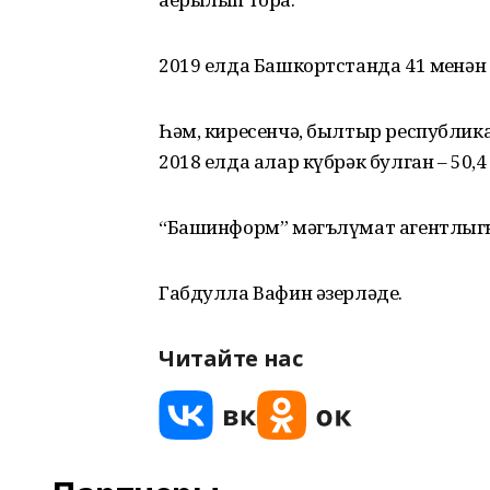
2019 елда Башкортстанда 41 меңнән а
Һәм, киресенчә, былтыр республика
2018 елда алар күбрәк булган – 50,4
“Башинформ” мәгълүмат агентлыг
Габдулла Вафин әзерләде.
Читайте нас