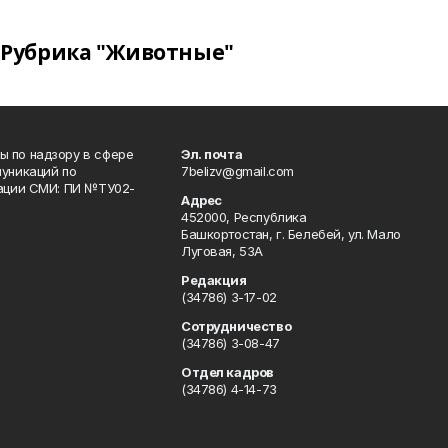
Рубрика "Животные"
 по надзору в сфере
Эл. почта
уникаций по
7belizv@gmail.com
рации СМИ: ПИ №ТУ02-
Адрес
452000, Республика
Башкортостан, г. Белебей, ул. Мало
Луговая, 53А
Редакция
(34786) 3-17-02
Сотрудничество
(34786) 3-08-47
Отдел кадров
(34786) 4-14-73