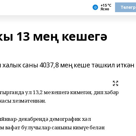
+15 °С
Телег
Ясно
кы 13 мең кешегә
халык саны 4037,8 мең кеше тәшкил иткән
ырганда ул 13,2 мең кешегә кимегән, дип хәбәр
касы хезмәтеннән.
гыйнвар-декабрендә демографик хәл
әм вафат булучылар санының кимүе белән