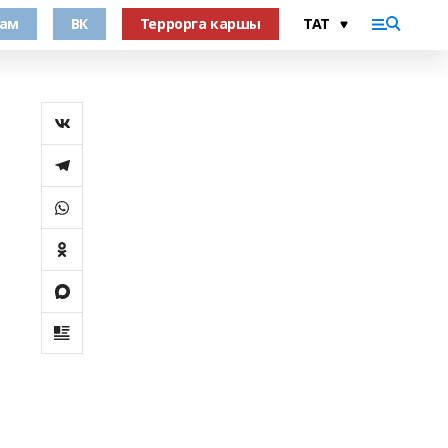
рам
ВК
Террорга каршы