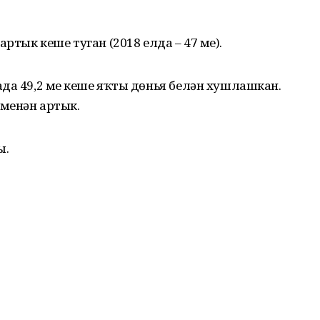
ртык кеше туган (2018 елда – 47 мең).
да 49,2 мең кеше яҡты дөнья белән хушлашкан.
 меңнән артык.
ы.