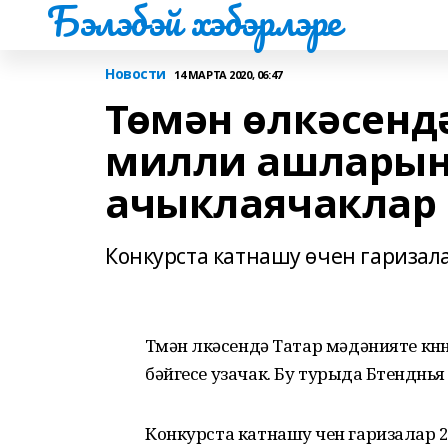
Бэлэбэй хэбэрлэре
Новости
14 МАРТА 2020, 06:47
Төмән өлкәсенд
милли ашларын
ачыклаячаклар
Конкурста катнашу өчен гаризала
Төмән өлкәсендә Татар мәдәнияте к
бәйгесе узачак. Бу турыда Бөтендөнь
Конкурста катнашу өчен гаризалар 2