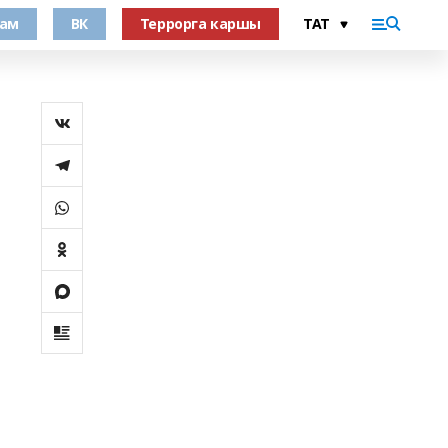
рам
ВК
Террорга каршы