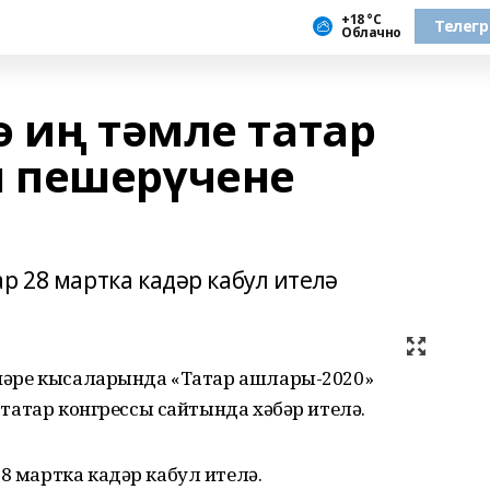
+18 °С
Телег
Облачно
ә иң тәмле татар
 пешерүчене
р 28 мартка кадәр кабул ителә
өннәре кысаларында «Татар ашлары-2020»
я татар конгрессы сайтында хәбәр ителә.
8 мартка кадәр кабул ителә.