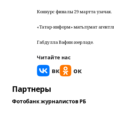
Конкурс финалы 29 мартта узачак.
«Татар-информ» мәгълүмат агентл
Габдулла Вафин әзерләде.
Читайте нас
Партнеры
Фотобанк журналистов РБ