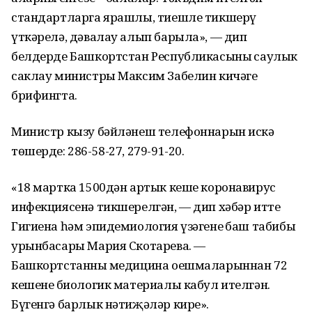
стандартларга ярашлы, тиешле тикшерү
үткәрелә, дәвалау алып барыла», — дип
белдерде Башкортстан Республикасының саулык
саклау министры Максим Забелин кичәге
брифингта.
Министр кызу бәйләнеш телефоннарын искә
төшерде: 286-58-27, 279-91-20.
«18 мартка 1500дән артык кеше коронавирус
инфекциясенә тикшерелгән, — дип хәбәр итте
Гигиена һәм эпидемиология үзәгенең баш табибы
урынбасары Мария Скотарева. —
Башкортстанның медицина оешмаларыннан 72
кешенең биологик материалы кабул ителгән.
Бүгенгә барлык нәтиҗәләр кире».