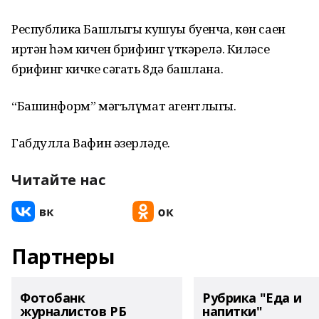
Республика Башлыгы кушуы буенча, көн саен
иртән һәм кичен брифинг үткәрелә. Киләсе
брифинг кичке сәгать 8дә башлана.
“Башинформ” мәгълүмат агентлыгы.
Габдулла Вафин әзерләде.
Читайте нас
Партнеры
Фотобанк
Рубрика "Еда и
журналистов РБ
напитки"