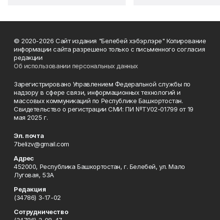
© 2020-2026 Сайт издания "Белебей хэбэрлэре" Копирование
информации сайта разрешено только с письменного согласия
редакции
Об использовании персональных данных
Зарегистрировано Управлением Федеральной службы по
надзору в сфере связи, информационных технологий и
массовых коммуникаций по Республике Башкортостан.
Свидетельство о регистрации СМИ: ПИ №ТУ02-01799 от 19
мая 2025 г.
Эл. почта
7belizv@gmail.com
Адрес
452000, Республика Башкортостан, г. Белебей, ул. Мало
Луговая, 53А
Редакция
(34786) 3-17-02
Сотрудничество