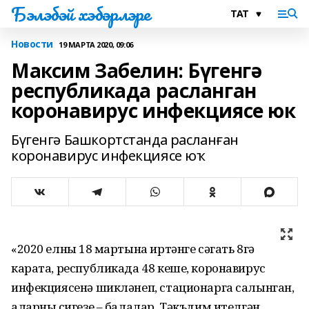
Бэлэбэй хэбэрлэре
Новости
19 МАРТА 2020, 09:06
Максим Забелин: Бүгенгә
республикада расланган
коронавирус инфекциясе юк
Бүгенгә Башкортстанда расланған
коронавирус инфекциясе юҡ
«2020 елның 18 мартына иртәнге сәгать 8гә
карата, республикада 48 кеше, коронавирус
инфекциясенә шикләнеп, стационарга салынган,
аларның сигезе – балалар. Тәкъдим ителгән