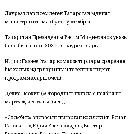
Лауреатлар исемлеген Татарстан мәдәният
министрлыгы матбугат үзәге хәбәр итә.
Татарстан Президенты Рөстәм Миңнеханов указы
белән билгеләнгән 2020 ел лауреатлары:
Идрис Газиев (татар композиторлары әсәрләреннән
һәм халык җырларыннан төзелгән концерт
программалары өчен);
Денис Осокин («Огородные пугала с ноября по
март» җыентыгы өчен);
«Сөембикә» операсын чыгарган коллектив: Ренат
Салаватов, Юрий Александров, Виктор
Герасименко, Гулнора Гатина;