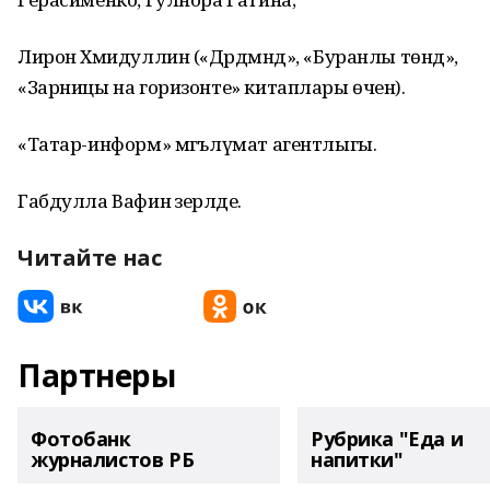
Лирон Хәмидуллин («Дәрдмәнд», «Буранлы төндә»,
«Зарницы на горизонте» китаплары өчен).
«Татар-информ» мәгълүмат агентлыгы.
Габдулла Вафин әзерләде.
Читайте нас
Партнеры
Фотобанк
Рубрика "Еда и
журналистов РБ
напитки"