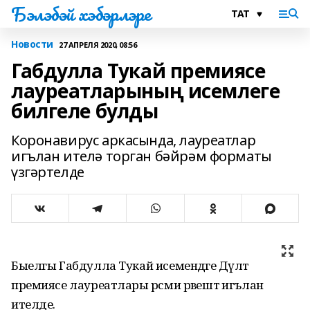
Бэлэбэй хэбэрлэре
Новости
27 АПРЕЛЯ 2020, 08:56
Габдулла Тукай премиясе
лауреатларының исемлеге
билгеле булды
Коронавирус аркасында, лауреатлар
игълан ителә торган бәйрәм форматы
үзгәртелде
Быелгы Габдулла Тукай исемендәге Дәүләт
премиясе лауреатлары рәсми рәвештә игълан
ителде.