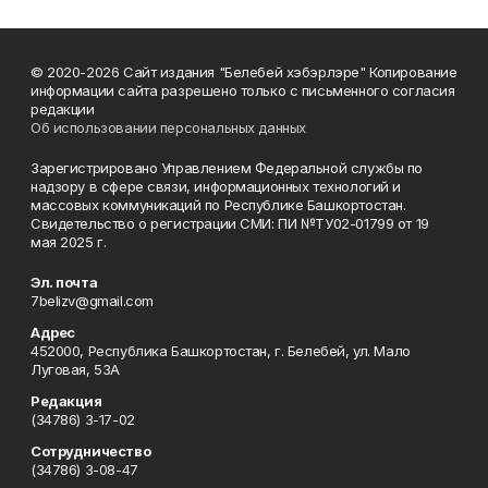
© 2020-2026 Сайт издания "Белебей хэбэрлэре" Копирование
информации сайта разрешено только с письменного согласия
редакции
Об использовании персональных данных
Зарегистрировано Управлением Федеральной службы по
надзору в сфере связи, информационных технологий и
массовых коммуникаций по Республике Башкортостан.
Свидетельство о регистрации СМИ: ПИ №ТУ02-01799 от 19
мая 2025 г.
Эл. почта
7belizv@gmail.com
Адрес
452000, Республика Башкортостан, г. Белебей, ул. Мало
Луговая, 53А
Редакция
(34786) 3-17-02
Сотрудничество
(34786) 3-08-47