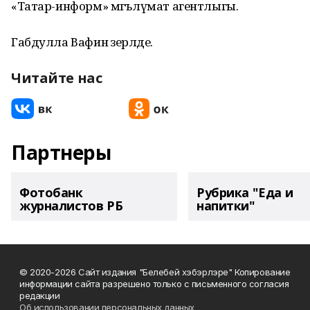
«Татар-информ» мәгълүмат агентлыгы.
Габдулла Вафин әзерләде.
Читайте нас
Партнеры
Фотобанк
Рубрика "Еда и
журналистов РБ
напитки"
© 2020-2026 Сайт издания "Белебей хэбэрлэре" Копирование
информации сайта разрешено только с письменного согласия
редакции
Об использовании персональных данных