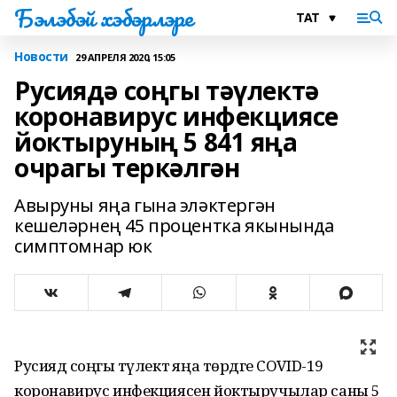
Бэлэбэй хэбэрлэре
Новости
29 АПРЕЛЯ 2020, 15:05
Русиядә соңгы тәүлектә
коронавирус инфекциясе
йоктыруның 5 841 яңа
очрагы теркәлгән
Авыруны яңа гына эләктергән
кешеләрнең 45 процентка якынында
симптомнар юк
Русиядә соңгы тәүлектә яңа төрдәге COVID-19
коронавирус инфекциясен йоктыручылар саны 5