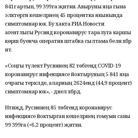
841гә артып, 99 399га җиткән. Авыруны яңа гына
эләктергән кешеләрнең 45 процентка якынында
симптомнар юк. Бу хакта РИА Новости
агентлыгы Русиядә коронавирус таралуга каршы
көрәш буенча оператив штабка сылтама белән хәбәр
итә.
«Соңгы тәүлектә Русиянең 82 төбәгендә COVID-19
коронавирус инфекциясе йоктыруның 5 841 яңа
очрагы теркәлде, аларның 2624ендә (44,9 процент)
симптомнар юк», - диелә хәбәрдә.
Нәтиҗәдә, Русиянең 85 төбәгендә коронавирус
инфекциясе йоктырган кешеләрнең гомуми саны
99 399га (+6,2 процент) җиткән.