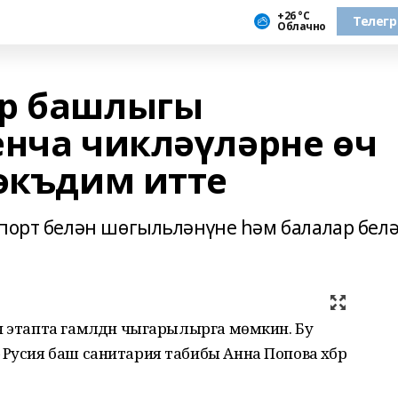
+26 °С
Телег
Облачно
ор башлыгы
енча чикләүләрне өч
тәкъдим итте
спорт белән шөгыльләнүне һәм балалар бел
ч этапта гамәлдән чыгарылырга мөмкин. Бу
Русия баш санитария табибы Анна Попова хәбәр