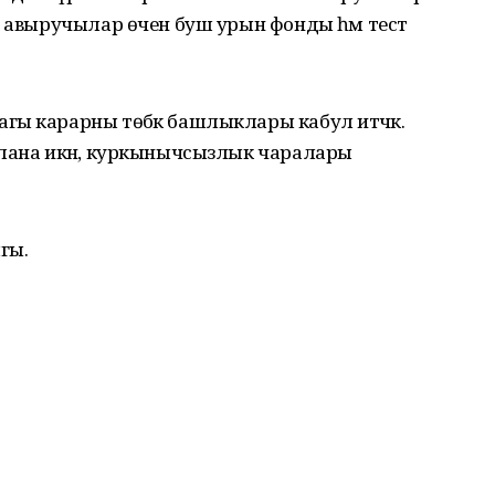
н авыручылар өчен буш урын фонды һәм тест
ы карарны төбәк башлыклары кабул итәчәк.
рлана икән, куркынычсызлык чаралары
гы.