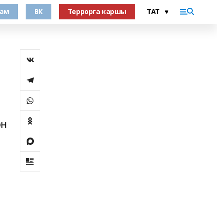
рам
ВК
Террорга каршы
ән