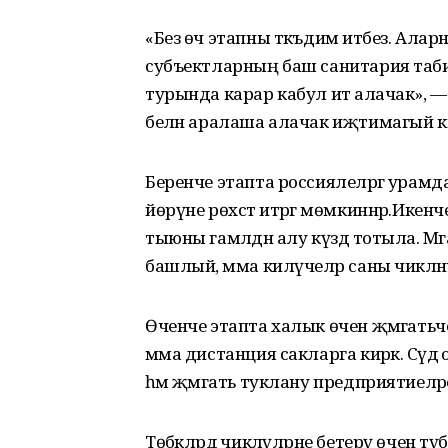
«Без өч этапны тәкъдим итәбез. Ала
субъектларның баш санитария таби
турында карар кабул итә алачак», — 
белән аралаша алачак иҗтимагый ки
Беренче этапта россиялеләргә урамда
йөрүне рөхсәт итәргә мөмкиннәр.Икенч
тыюны гамәлдән алу күздә тотыла. М
башлый, әмма килүчеләр саны чикләнәч
Өченче этапта халык өчен җәмәгатьч
әмма дистанция сакларга кирәк. Сәүдә
һәм җәмәгать туклану предприятиелә
Төбәкләрдә чикләүләрне бетерү өчен тү