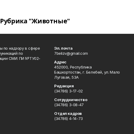
Рубрика "Животные"
 по надзору в сфере
Эл. почта
уникаций по
7belizv@gmail.com
рации СМИ: ПИ №ТУ02-
Адрес
452000, Республика
Башкортостан, г. Белебей, ул. Мало
Луговая, 53А
Редакция
(34786) 3-17-02
Сотрудничество
(34786) 3-08-47
Отдел кадров
(34786) 4-14-73