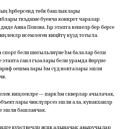
рның һәрберсендә төбәк башлыклары
блары тәкъдиме буенча конкрет чаралар
диде Анна Попова. Һәр этапта кешеләр бер-берсе
ңлекләр исемлеген киңәйтү күздә тотыла.
 спорт белән шөгыльләнүне һәм балалар белән
е этапта гаилә әгъзалары белән урамда йөрүне
әгариф оешмалары һәм сәүдә нокталары эшли
әк.
елек киңлекләре — парк һәм скверлар ачылачак,
 объектлары чикләүләрсез эшли ала, кунакханәләр
ре эшли башлаячак.
бәндәге күрсәткечләр исәпкә алыначак: авыручылар