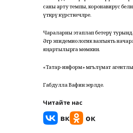
саны арту темпы, коронавирус белә
үткәрү күрсәткечләре.
Чараларны этаплап бетерү турындаг
Әгәр эпидемиологик вазгыять нача
яңартылырга мөмкин.
«Татар-информ» мәгълүмат агентлы
Габдулла Вафин әзерләде.
Читайте нас