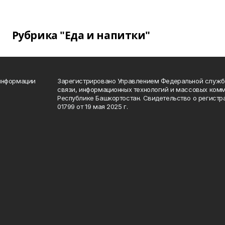
Рубрика "Еда и напитки"
 информации
Зарегистрировано Управлением Федеральной службы
связи, информационных технологий и массовых комм
Республике Башкортостан. Свидетельство о регист
01799 от 19 мая 2025 г.