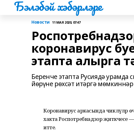
Бэлэбэй хэбэрлэре
Новости
11 МАЯ 2020, 07:47
Роспотребнадз
коронавирус бу
этапта алырга 
Беренче этапта Русиядә урамда 
йөрүне рөхсәт итәргә мөмкиннәр
Коронавирус аркасында чикләүләр ө
хакта Роспотребнадзор җитәкчесе — 
итте.